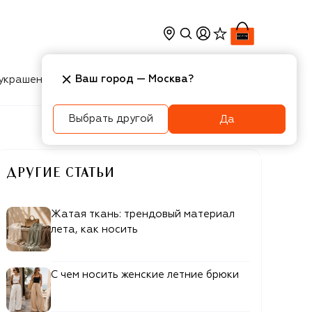
Ваш город —
Москва
?
украшения
Косметика
Интерьер
Новости
Выбрать другой
Да
ДРУГИЕ СТАТЬИ
Жатая ткань: трендовый материал
лета, как носить
С чем носить женские летние брюки