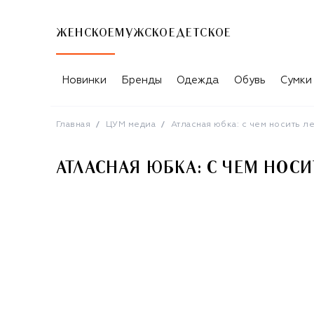
ЖЕНСКОЕ
МУЖСКОЕ
ДЕТСКОЕ
АТЛАСНАЯ ЮБКА: С ЧЕМ НОСИТЬ ЛЕ
Новинки
Бренды
Одежда
Обувь
Сумки
Главная
ЦУМ медиа
Атласная юбка: с чем носить л
АТЛАСНАЯ ЮБКА: С ЧЕМ НОСИ
T