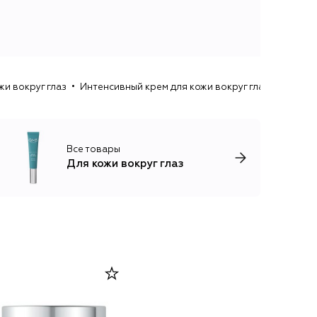
жи вокруг глаз
Интенсивный крем для кожи вокруг глаз (15ml) ReV
Все товары
Для кожи вокруг глаз