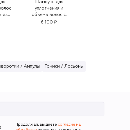
ля
Шампунь для
Духи Jaune (50ml)
волос
уплотнения и
98 000 ₽
viar
объема волос с
экстрактом розы
6 100 ₽
Black Baccara
(250ml)
ыворотки / Ампулы
Тоники / Лосьоны
Продолжая, вы даете
согласие на
е