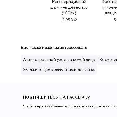
Регенерирующий
Восста
шампунь для волос
я крем
(100ml)
для уп
объем
11 950 ₽
5
экстр
(
Вас также может заинтересовать
Антивозрастной уход за кожей лица
Косметик
Увлажняющие кремы и гели для лица
ПОДПИШИТЕСЬ НА РАССЫЛКУ
Чтобы первыми узнавать об эксклюзивных новинках 