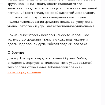
круги, морщинки и припухлости становятся все
заметнее. Замедлить этот процесс поможет интенсивный
пептидный крем с гиалуроновой кислотой и скваланом,
работающий сразу по всем направлениям. За две
недели использования средство повышает упругость,
уменьшает отеки и улучшает естественное увлажнение.
Применение: Утром и вечером нанесите небольшое
количество средства на чистую кожу под глазами и
вдоль надбровной дуги, избегая подвижного века.
О бренде
Доктор Грегори Браун, основавший бренд ReVive,
внедряет в формулы антивозрастного ухода за кожей
технологии, отмеченные Нобелевской премией.
Читать продолжение
Появлению ReVive предшествовало открытие белков
«факторов роста» (Нобелевская премия по физиологии
и медицине в 1986 году). Под руководством Брауна в
1994 году группа биотехнологов нашла способ
применить эти белки в косметологии для
восстановления поврежденной кожи.