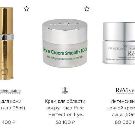
 для кожи
Крем для области
Интенсивн
 глаз (15ml)
вокруг глаз Pure
ночной крем
Perfection Eye
лица (50m
Cream Smooth
 400 ₽
68 100 ₽
80 060 
(15ml)