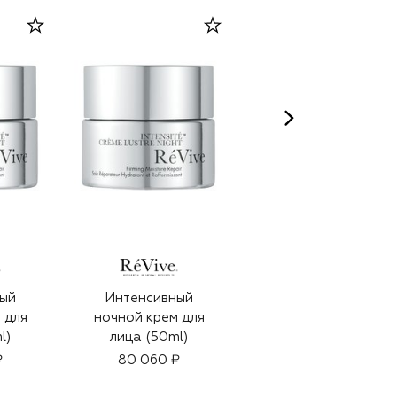
QMS MEDICOSMETICS
ый
Интенсивный
Восстанавливающи
 для
ночной крем для
й крем для кожи
l)
лица (50ml)
вокруг глаз «3D-
коллаген» (15ml)
₽
80 060 ₽
67 500 ₽