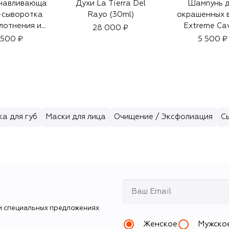
навливающа
Духи La Tierra Del
Шампунь д
-сыворотка
Rayo (30ml)
окрашенных 
лотнения и
Extreme Ca
28 000 ₽
а волос с
(250ml)
 500 ₽
5 500 ₽
актом розы
100ml)
а для губ
Маски для лица
Очищение / Эксфолиация
С
и специальных предложениях
Женское
Мужско