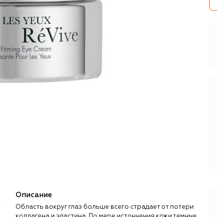
Описание
Область вокруг глаз больше всего страдает от потери
коллагена и эластина. По мере истончения кожи темные