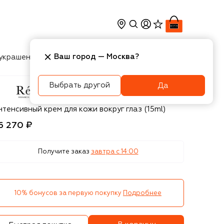
Ваш город —
Москва
?
украшения
Косметика
Интерьер
Новости
Выбрать другой
Да
eVive
тенсивный крем для кожи вокруг глаз (15ml)
6 270 ₽
Получите заказ
завтра c 14:00
10% бонусов за первую покупку
Подробнее