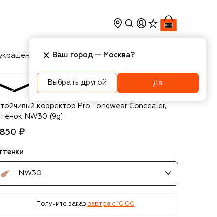
Ваш город —
Москва
?
украшения
Косметика
Интерьер
Новости
Выбрать другой
Да
AC
стойчивый корректор Pro Longwear Concealer,
ттенок NW30 (9g)
 850 ₽
ттенки
NW30
Получите заказ
завтра c 10:00