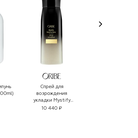
пунь
Спрей для
Парфюмерная вода
300ml)
возрождения
Vodka on the Rocks
укладки Mystify
(7,5ml)
(175ml)
10 440 ₽
7 100 ₽