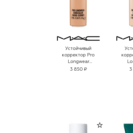
Устойчивый
Уст
корректор Pro
корр
Longwear
Lo
Concealer, оттенок
Concea
3 850 ₽
3
NW35 (9g)
NW