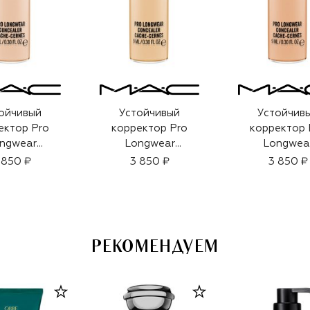
ойчивый
Устойчивый
Устойчив
ектор Pro
корректор Pro
корректор 
ngwear
Longwear
Longwea
ler, оттенок
Concealer, оттенок
Concealer, от
 850 ₽
3 850 ₽
3 850 ₽
15 (9g)
NC30 (9g)
NW25 (9g
РЕКОМЕНДУЕМ