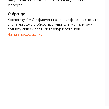
безупречно 15 часов. Залог этого — водостойкая
формула.
О бренде
Косметику M.A.C. в фирменных черных флаконах ценят за
впечатляющую стойкость, внушительную палитру и
полноту линеек с сотней текстур и оттенков.
Читать продолжение
За лаконичностью и строгостью флаконов скрывается
целая философия, которую основатели марки визажист
Фрэнк Таскана и владелец салона красоты Фрэнк
Анджело обозначили как «свобода от компромиссов».
Это выражается и в широкой цветовой палитре (марка
не ограничивается универсальными оттенками), и в
подходе к разработке формул и текстур.
В ассортименте бренда есть все, что необходимо для
нанесения и снятия макияжа: от базовых до
специализированных аксессуаров, от уходовых до
декоративных средств. Каждая из формул проходит
строжайшие процедуры проверки: в марке не привыкли
жертвовать эффективностью или преимуществами
продуктов.