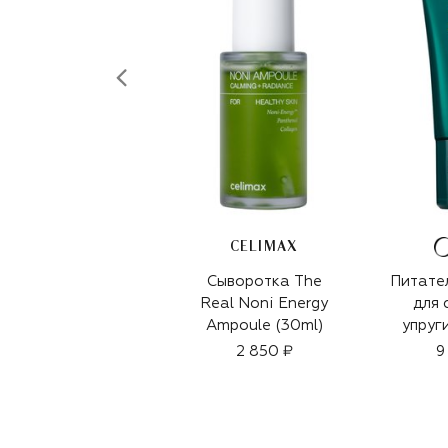
CELIMAX
Сыворотка The
Питате
Real Noni Energy
для 
Ampoule (30ml)
упруг
(
2 850 ₽
9