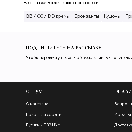
Вас также может заинтересовать
BB / CC / DD кремы
Бронзанты
Кушоны
Пр
ПОДПИШИТЕСЬ НА РАССЫЛКУ
Чтобы первыми узнавать об эксклюзивных новинках 
О ЦУМ
ОНЛАЙ
О магазине
Вопросы
Новости и события
Мобильн
Бутики и ПВЗ ЦУМ
Доставк