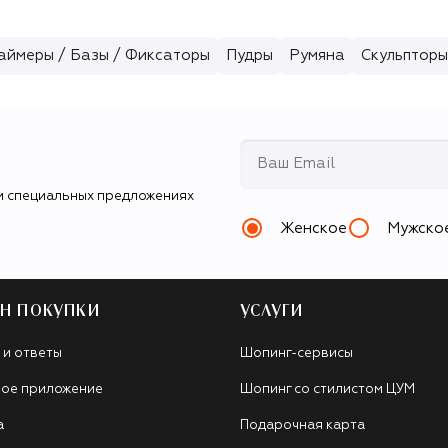
аймеры / Базы / Фиксаторы
Пудры
Румяна
Скульпторы
и специальных предложениях
Женское
Мужско
Н ПОКУПКИ
УСЛУГИ
 и ответы
Шопинг-сервисы
ое приложение
Шопинг со стилистом ЦУМ
а
Подарочная карта