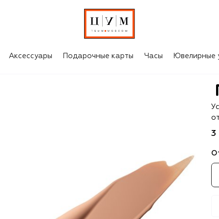
Аксессуары
Подарочные карты
Часы
Ювелирные 
M
У
о
3
О