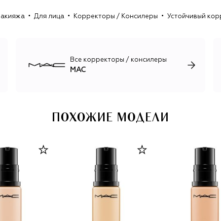
Следуя принципам креативности, инклюзивности и
макияжа
Для лица
Корректоры / Консилеры
Устойчивый кор
многообразия, марка основала в 1994 году
благотворительный фонд M.A.C по борьбе со СПИДом. В
его поддержку команда выпускает специальные
коллекции продуктов для губ Viva Glam.
Все корректоры / консилеры
MAC
ПОХОЖИЕ МОДЕЛИ