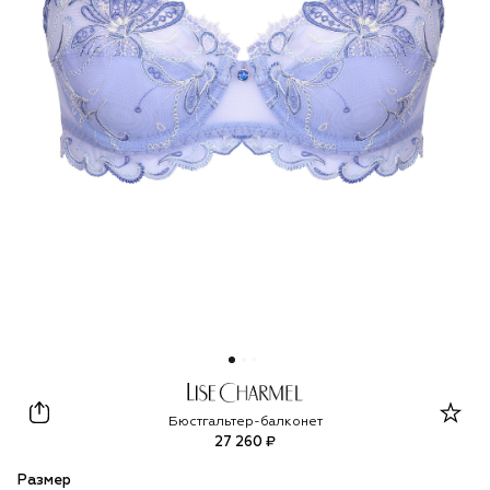
Lise Charmel
Бюстгальтер-балконет
27 260 ₽
Размер