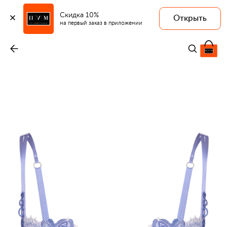
Скидка 10%
Открыть
на первый заказ в приложении
Бюстгальтер-балконет
-
27 260 ₽