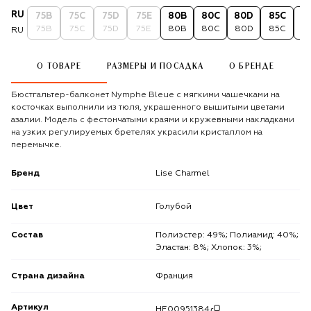
RU
75B
75C
75D
75E
80B
80C
80D
85C
8
75B
75C
75D
75E
80B
80C
80D
85C
8
RU
О ТОВАРЕ
РАЗМЕРЫ И ПОСАДКА
О БРЕНДЕ
Бюстгальтер-балконет Nymphe Bleue с мягкими чашечками на
косточках выполнили из тюля, украшенного вышитыми цветами
азалии. Модель с фестончатыми краями и кружевными накладками
на узких регулируемых бретелях украсили кристаллом на
перемычке.
Бренд
Lise Charmel
Цвет
Голубой
Состав
Полиэстер: 49%; Полиамид: 40%;
Эластан: 8%; Хлопок: 3%;
Страна дизайна
Франция
Артикул
HE00951384