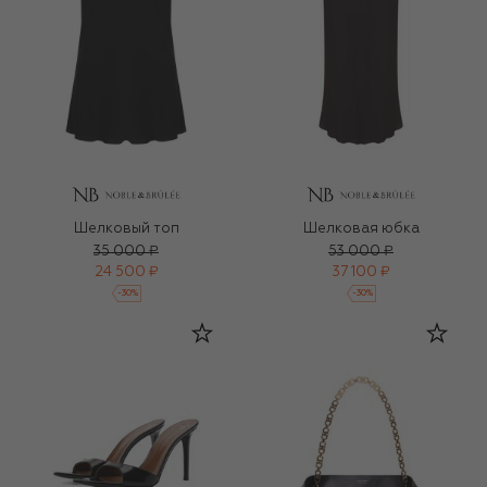
Шелковый топ
Шелковая юбка
35 000 ₽
53 000 ₽
24 500 ₽
37 100 ₽
-
30
%
-
30
%