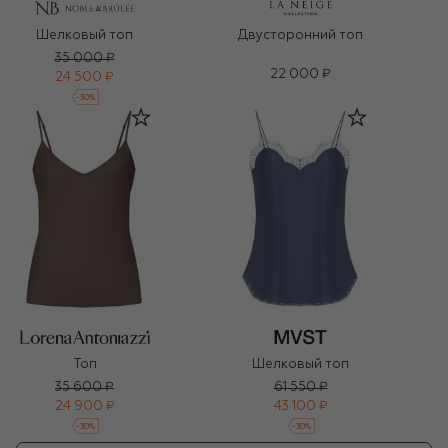
Шелковый топ
Двусторонний топ
35 000 ₽
22 000 ₽
24 500 ₽
-
30
%
Топ
Шелковый топ
35 600 ₽
61 550 ₽
24 900 ₽
43 100 ₽
-
30
%
-
30
%