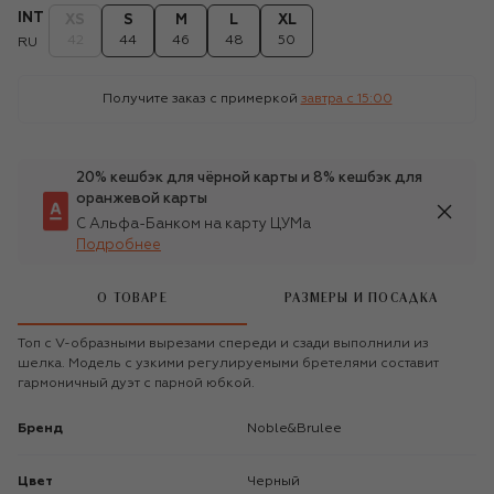
INT
XS
S
M
L
XL
42
44
46
48
50
RU
Получите заказ с примеркой
завтра c 15:00
20% кешбэк для чёрной карты и 8% кешбэк для
оранжевой карты
С Альфа-Банком на карту ЦУМа
Подробнее
О ТОВАРЕ
РАЗМЕРЫ И ПОСАДКА
Топ с V-образными вырезами спереди и сзади выполнили из
шелка. Модель с узкими регулируемыми бретелями составит
гармоничный дуэт с парной юбкой.
Бренд
Noble&Brulee
Цвет
Черный