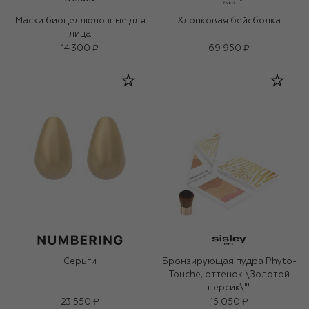
Маски биоцеллюлозные для
Хлопковая бейсболка
лица
14 300 ₽
69 950 ₽
Серьги
Бронзирующая пудра Phyto-
Touche, оттенок \Золотой
персик\""
23 550 ₽
15 050 ₽