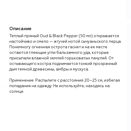
Описание
Теплый пряный Oud & Black Pepper (50 мл) открывается
настойчиво и смело — жгучей нотой сычуаньского перца.
Понемногу огненная острота гаснет и на ее месте
остаются тлеющие угли бальзамного уда, которые
присыпали влажной землей горьковатых пачулей. От
остывающего костра поднимается тонкий прозрачный
дым темной древесины, амбры и мускуса.
Применение: Распылите с расстояния 20–25 см, избегая
попадания на одежду. Не используйте, находясь на
солнце.