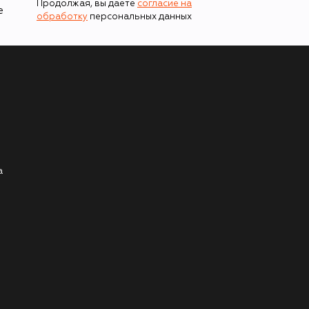
Продолжая, вы даете
согласие на
е
обработку
персональных данных
а