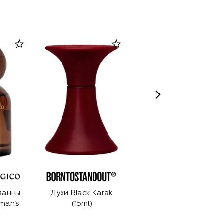
ванны
Духи Black Karak
Духи Cashmere
man’s
(15ml)
Wood, Tobacco,
Leather, … (50ml)