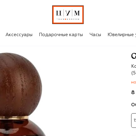
Аксессуары
Подарочные карты
Часы
Ювелирные 
Gi
К
(5
НО
8
О
1