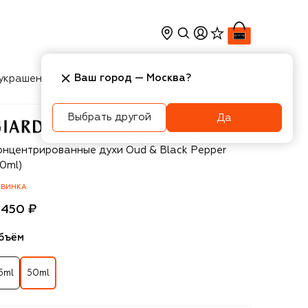
Ваш город —
Москва
?
украшения
Косметика
Интерьер
Новости
Выбрать другой
Да
ardino Magico
онцентрированные духи Oud & Black Pepper
0ml)
ВИНКА
 450 ₽
бъём
5ml
50ml