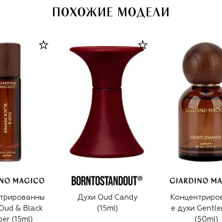
ПОХОЖИЕ МОДЕЛИ
трированны
Духи Oud Candy
Концентриро
 Oud & Black
(15ml)
е духи Gentle
er (15ml)
(50ml)