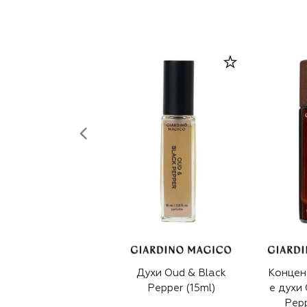
Духи Oud & Black
Концен
Pepper (15ml)
е духи
Pepp