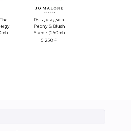
X
CELIMAX
The
Гель для душа
Набор уходовых
ergy
Peony & Blush
средств Dual
0ml)
Suede (250ml)
Barrier Trial Kit
(20+10ml)
5 250 ₽
1 690 ₽