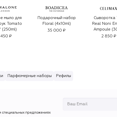
CELIMA
е мыло для
Подарочный набор
Сыворотка 
рук Tomato
Floral (4x10ml)
Real Noni En
 (250ml)
Ampoule (3
35 000 ₽
 450 ₽
2 850 ₽
хи
Парфюмерные наборы
Рефилы
и специальных предложениях