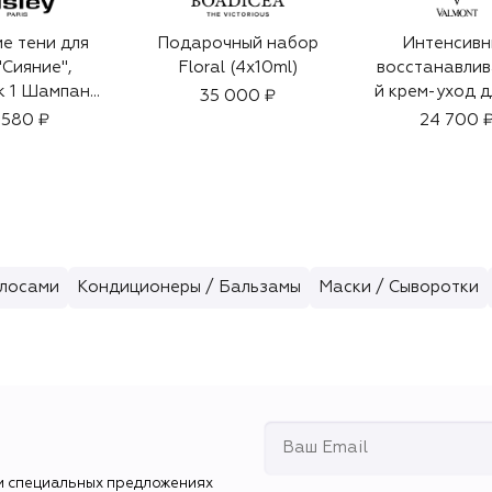
е тени для
Подарочный набор
Интенсивн
"Сияние",
Floral (4x10ml)
восстанавли
к 1 Шампань
й крем-уход д
35 000 ₽
6,5ml)
(15ml)
 580 ₽
24 700 
олосами
Кондиционеры / Бальзамы
Маски / Сыворотки
и специальных предложениях