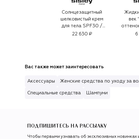
Солнцезащитный
Жидки
шелковистый крем
век 
для тела SPF30 /
оттено
PA+++ (200ml)
(
22 630 ₽
6
Вас также может заинтересовать
Аксессуары
Женские средства по уходу за в
Специальные средства
Шампуни
ПОДПИШИТЕСЬ НА РАССЫЛКУ
Чтобы первыми узнавать об эксклюзивных новинках 