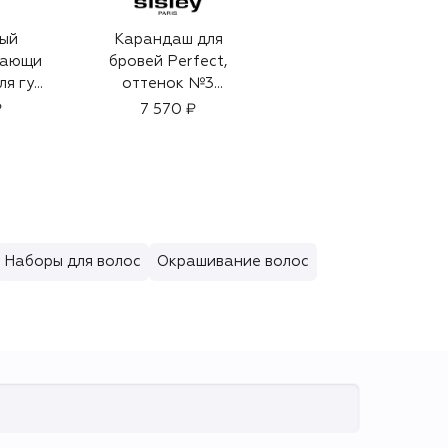
ый
Карандаш для
Крем для рук и тела
вающи
бровей Perfect,
(350ml)
ля губ
оттенок №3
11 390 ₽
Брюнет
₽
7 570 ₽
Наборы для волос
Окрашивание волос