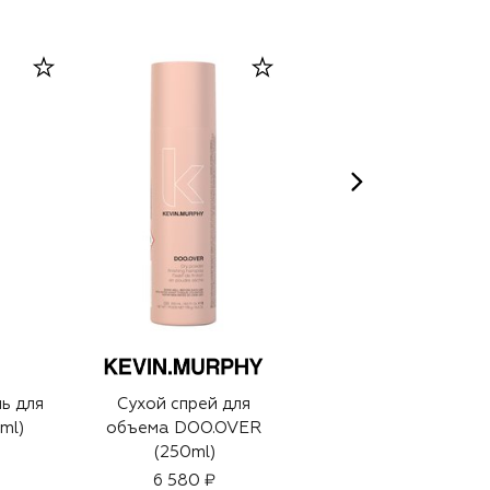
DAVINES
ь для
Сухой спрей для
Сухой спрей-воск
ml)
объема DOO.OVER
More Inside (200ml)
(250ml)
6 580 ₽
4 600 ₽