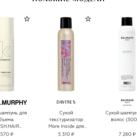
DAVINES
шампунь для
Сухой
Сухой шампун
бъема
текстуризатор
волос (300
SH.HAIR
More Inside для
250ml)
моментального
 570 ₽
5 310 ₽
7 260 ₽