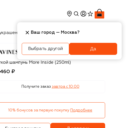
Ваш город —
Москва
?
украшения
Косметика
Интерьер
Новости
Выбрать другой
Да
AVINES
avines
хой шампунь More Inside (250ml)
 460 ₽
Получите заказ
завтра c 10:00
10% бонусов за первую покупку
Подробнее