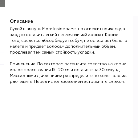
Описание
Сухой шампунь More Inside заметно освежит прическу, а
заодно оставит легкий ненавязчивый аромат. Кроме
того, средство абсорбирует себум, не оставляет белого
налета и придает волосам дополнительный объем,
продлевая тем самым стойкость укладки.
Применение: По секторам распылите средство на корни
волос с расстояния 15–20 см и оставьте на 30 секунд.
Массажными движениями распределите по коже головы,
расчешите. Перед использованием встряхните флакон.