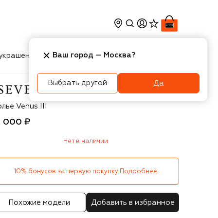
Ваш город —
Москва
?
украшения
Косметика
Интерьер
Новости
Выбрать другой
Да
evenworlds
лье Venus III
3 000 ₽
Нет в наличии
10% бонусов за первую покупку
Подробнее
Похожие модели
Добавить в избранное