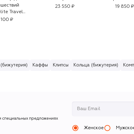
ешествий
23 550 ₽
19 850 ₽
lite Travel
Spray
 100 ₽
 (бижутерия)
Каффы
Клипсы
Кольца (бижутерия)
Комп
и специальных предложениях
Женское
Мужско