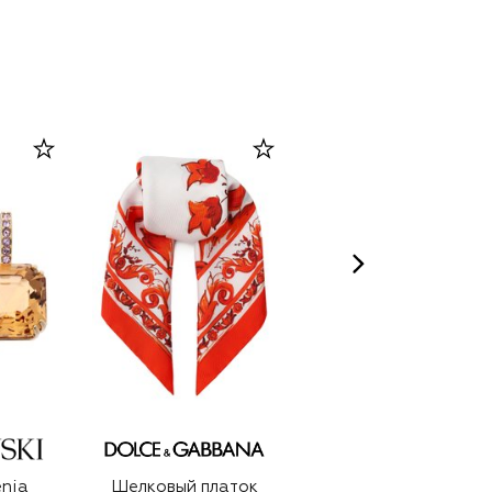
enia
Шелковый платок
Серьги