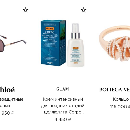
GUAM
езащитные
Крем интенсивный
Кольцо
очки
для поздних стадий
116 000 
целлюлита Corpo
 950 ₽
(100ml)
4 450 ₽