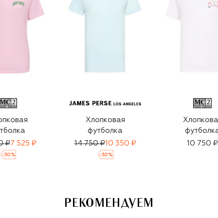
опковая
Хлопковая
Хлопкова
тболка
футболка
футболк
0 ₽
7 525 ₽
14 750 ₽
10 350 ₽
10 750 ₽
-
30
%
-
30
%
РЕКОМЕНДУЕМ