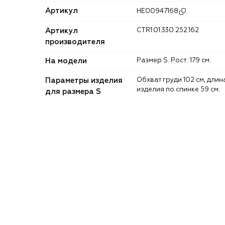
Артикул
HE00947168
Артикул
CTR1.01.330.252.162
производителя
На модели
Размер S. Рост: 179 см.
Параметры изделия
Обхват груди 102 см, длина
изделия по спинке 59 см.
для размера S