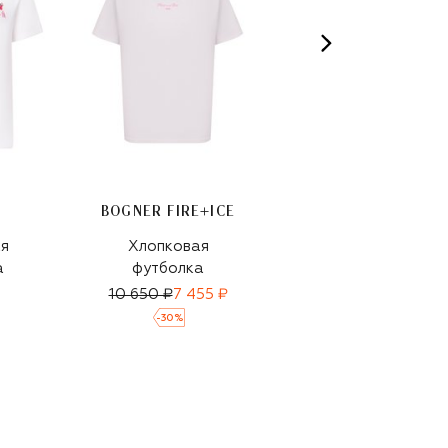
BOGNER FIRE+ICE
я
Хлопковая
Хлопковая
а
футболка
футболка
10 650 ₽
7 455 ₽
10 750 ₽
7 525 ₽
-
30
%
-
30
%