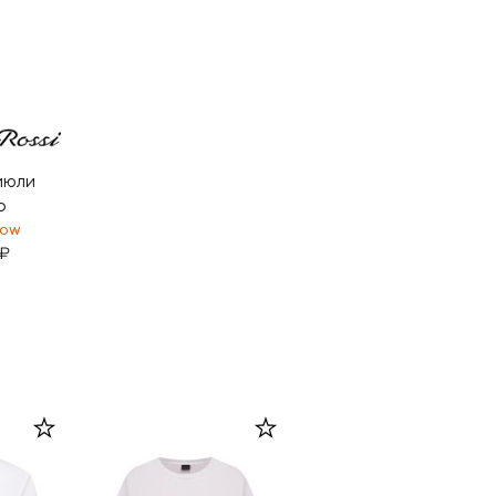
мюли
o
HOW
 ₽