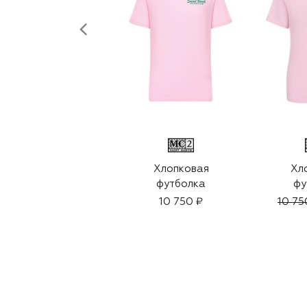
Хлопковая
Хл
футболка
фу
10 750 ₽
10 75