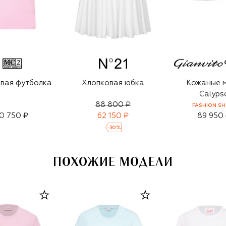
вая футболка
Хлопковая юбка
Кожаные 
Calyps
88 800 ₽
FASHION S
0 750 ₽
62 150 ₽
89 950
-
30
%
ПОХОЖИЕ МОДЕЛИ