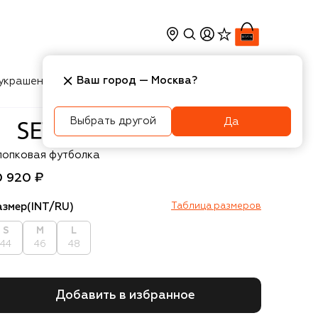
Ваш город —
Москва
?
украшения
Косметика
Интерьер
Новости
Выбрать другой
Да
even Lab
лопковая футболка
0 920 ₽
азмер
(INT/RU)
Таблица размеров
S
M
L
44
46
48
Добавить в избранное