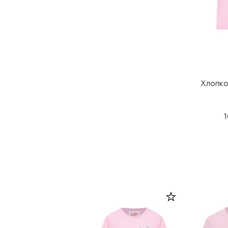
Хлопко
1