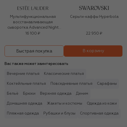
Мультифункциональная
Серьги-каффы Hyperbola
восстанавливающая
сыворотка Advanced Night
Repair (50ml)
16 100 ₽
22 950 ₽
В корзину
Быстрая покупка
Вас также может заинтересовать
Вечерние платья
Классические платья
Коктейльные платья
Повседневные платья
Сарафаны
Бельё
Брюки
Верхняя одежда
Деним
Домашняя одежда
Жакеты и костюмы
Одежда из кожи
Пляжная одежда
Рубашки и блузы
Спортивная одежда