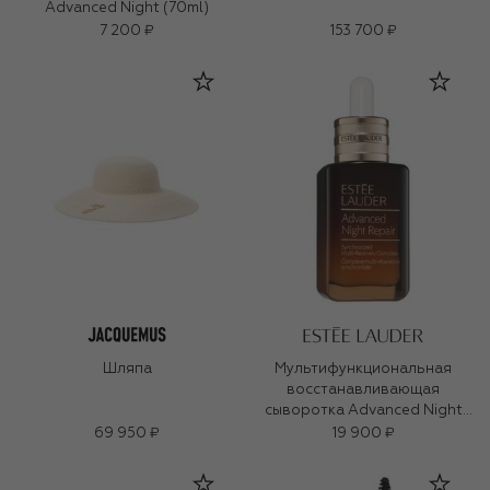
Advanced Night (70ml)
7 200 ₽
153 700 ₽
Шляпа
Мультифункциональная
восстанавливающая
сыворотка Advanced Night
Repair (75ml)
69 950 ₽
19 900 ₽