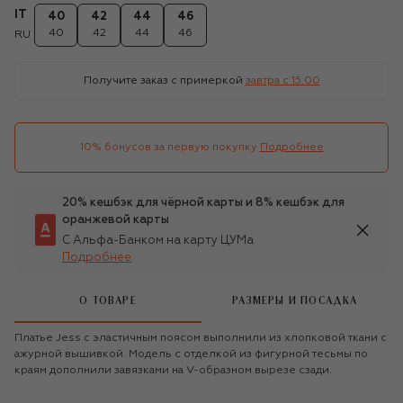
IT
40
42
44
46
40
42
44
46
RU
Получите заказ с примеркой
завтра c 15:00
10% бонусов за первую покупку
Подробнее
20% кешбэк для чёрной карты и 8% кешбэк для
оранжевой карты
С Альфа-Банком на карту ЦУМа
Подробнее
О ТОВАРЕ
РАЗМЕРЫ И ПОСАДКА
Платье Jess с эластичным поясом выполнили из хлопковой ткани с
ажурной вышивкой. Модель с отделкой из фигурной тесьмы по
краям дополнили завязками на V-образном вырезе сзади.