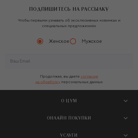
ПОДПИШИТЕСЬ НА РАССЫЛКУ
Чтобы первыми узнавать об эксклюзивных новинках и
специальных предложениях
Женское
Мужское
Продолжая, вы даете
согласие
на обработку
персональных данных
О ЦУМ
О магазине
ОНЛАЙН ПОКУПКИ
Новости и события
Вопросы и ответы
УСЛУГИ
Бутики и ПВЗ ЦУМ