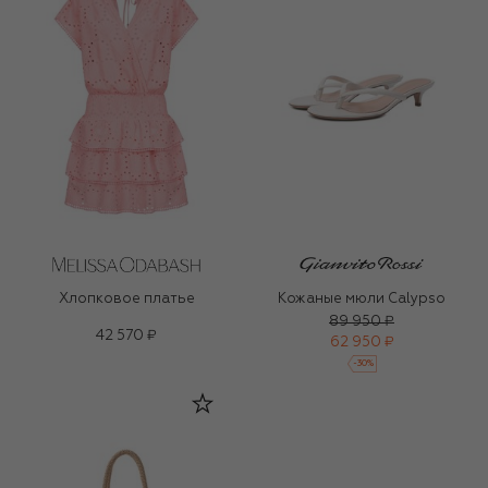
Хлопковое платье
Кожаные мюли Calypso
89 950 ₽
42 570 ₽
62 950 ₽
-
30
%