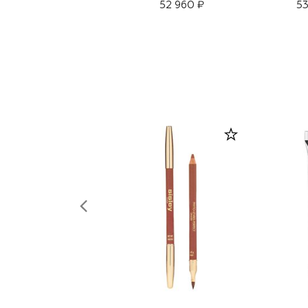
52 960 ₽
53