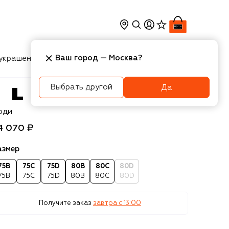
Ваш город —
Москва
?
украшения
Косметика
Интерьер
Новости
Выбрать другой
Да
IVY
оди
4 070 ₽
азмер
75B
75C
75D
80B
80C
80D
75B
75C
75D
80B
80C
80D
Получите заказ
завтра c 13:00