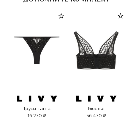
Трусы-танга
Бюстье
16 270 ₽
56 470 ₽