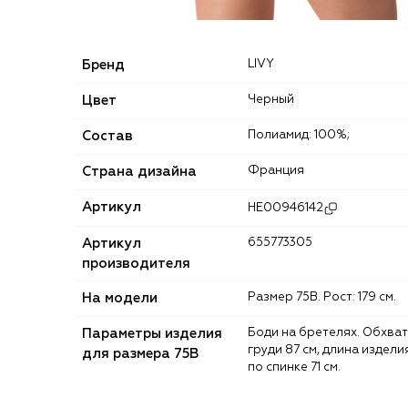
Бренд
LIVY
Цвет
Черный
Состав
Полиамид: 100%;
Страна дизайна
Франция
Артикул
HE00946142
Артикул
655773305
производителя
На модели
Размер 75B. Рост: 179 см.
Параметры изделия
Боди на бретелях. Обхват
груди 87 см, длина издели
для размера 75B
по спинке 71 см.