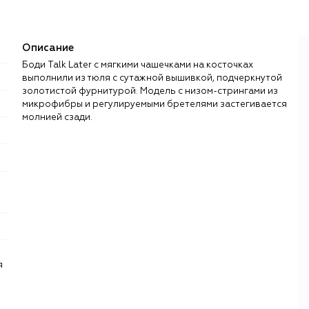
Описание
Боди Talk Later с мягкими чашечками на косточках
выполнили из тюля с сутажной вышивкой, подчеркнутой
золотистой фурнитурой. Модель с низом-стрингами из
микрофибры и регулируемыми бретелями застегивается
молнией сзади.
я