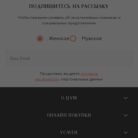
ПОДПИШИТЕСЬ НА РАССЫЛКУ
Чтобы первыми узнавать об эксклюзивных новинках и
специальных предложениях
Женское
Мужское
Продолжая, вы даете
согласие
на обработку
персональных данных
О ЦУМ
О магазине
ОНЛАЙН ПОКУПКИ
Новости и события
Вопросы и ответы
УСЛУГИ
Бутики и ПВЗ ЦУМ