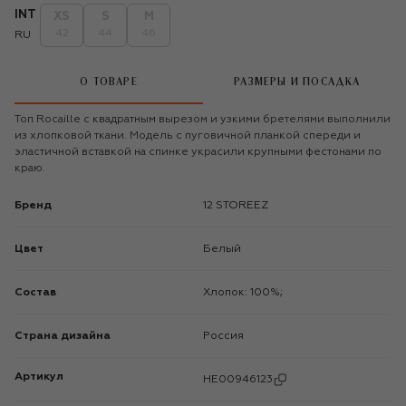
INT
XS
S
M
42
44
46
RU
О ТОВАРЕ
РАЗМЕРЫ И ПОСАДКА
Топ Rocaille с квадратным вырезом и узкими бретелями выполнили
из хлопковой ткани. Модель с пуговичной планкой спереди и
эластичной вставкой на спинке украсили крупными фестонами по
краю.
Бренд
12 STOREEZ
Цвет
Белый
Состав
Хлопок: 100%;
Страна дизайна
Россия
Артикул
HE00946123