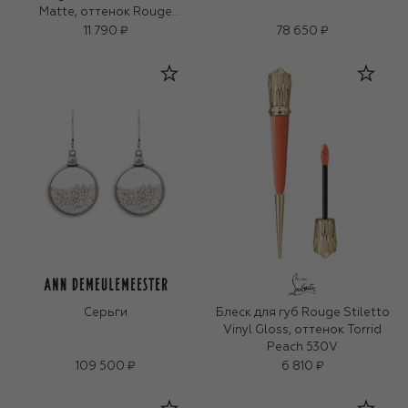
Matte, оттенок Rouge
Louboutin
11 790 ₽
78 650 ₽
Серьги
Блеск для губ Rouge Stiletto
Vinyl Gloss, оттенок Torrid
Peach 530V
109 500 ₽
6 810 ₽