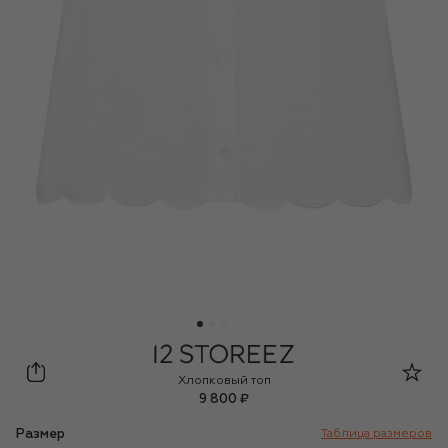
12 STOREEZ
Хлопковый топ
9 800 ₽
Размер
Таблица размеров