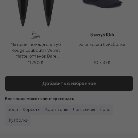
Матовая помада для губ
Хлопковая бейсболка
Rouge Louboutin Velvet
Matte, оттенок Bare
Rococotte
11 790 ₽
10 750 ₽
Добавить в избранное
Вас также может заинтересовать
Боди
Корсеты
Кроп-топы
Лонгсливы
Поло
Футболки