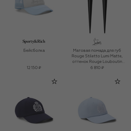
Бейсболка
Матовая помада для губ
Rouge Stiletto Lumi Matte,
оттенок Rouge Louboutin
001L (2g)
12 150 ₽
6 810 ₽