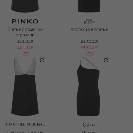
Платье с отделкой
Хлопковое платье
стразами
37 350 ₽
63 400 ₽
26 150 ₽
44 400 ₽
-
30
%
-
30
%
DOROTHEE SCHUMACHER
Платье из вискозы
Платье