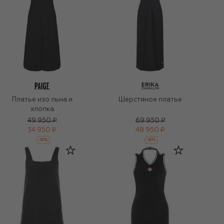
Платье изо льна и
Шерстяное платье
хлопка
49 950 ₽
69 950 ₽
34 950 ₽
48 950 ₽
-
30
%
-
30
%