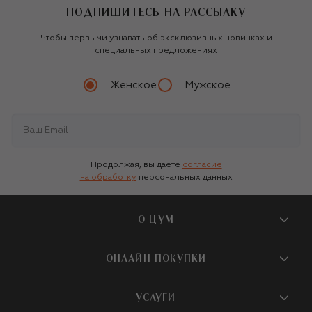
ПОДПИШИТЕСЬ НА РАССЫЛКУ
Чтобы первыми узнавать об эксклюзивных новинках и
специальных предложениях
Женское
Мужское
Продолжая, вы даете
согласие
на обработку
персональных данных
О ЦУМ
О магазине
ОНЛАЙН ПОКУПКИ
Новости и события
Вопросы и ответы
УСЛУГИ
Бутики и ПВЗ ЦУМ