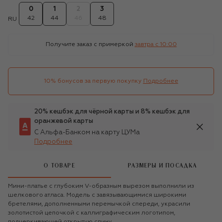
0
1
2
3
42
44
46
48
RU
Получите заказ с примеркой
завтра c 10:00
10% бонусов за первую покупку
Подробнее
20% кешбэк для чёрной карты и 8% кешбэк для
оранжевой карты
С Альфа-Банком на карту ЦУМа
Подробнее
О ТОВАРЕ
РАЗМЕРЫ И ПОСАДКА
Мини-платье с глубоким V-образным вырезом выполнили из
шелкового атласа. Модель с завязывающимися широкими
бретелями, дополненными перемычкой спереди, украсили
золотистой цепочкой с каллиграфическим логотипом,
подчеркивающей открытую спину.