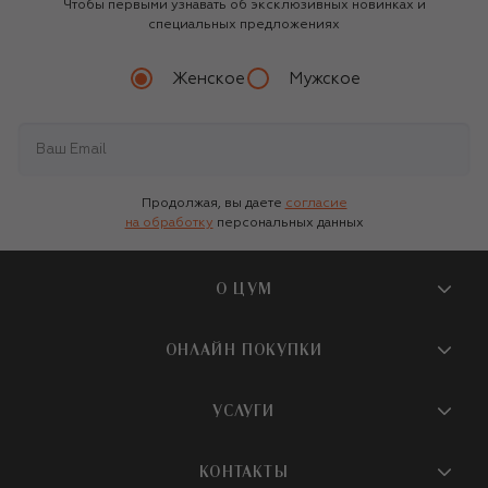
Чтобы первыми узнавать об эксклюзивных новинках и
специальных предложениях
Женское
Мужское
Продолжая, вы даете
согласие
на обработку
персональных данных
О ЦУМ
О магазине
ОНЛАЙН ПОКУПКИ
Новости и события
Вопросы и ответы
УСЛУГИ
Бутики и ПВЗ ЦУМ
Мобильное приложение
Контакты
Шопинг-сервисы
КОНТАКТЫ
Доставка
Наша история