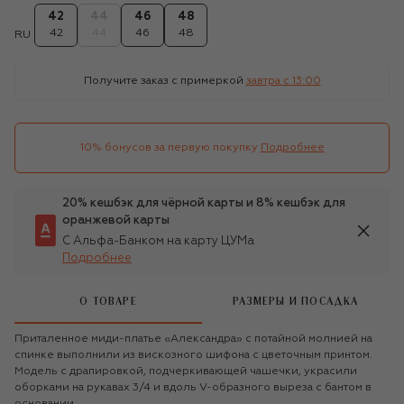
42
44
46
48
42
44
46
48
RU
Получите заказ с примеркой
завтра c 13:00
10% бонусов за первую покупку
Подробнее
20% кешбэк для чёрной карты и 8% кешбэк для
оранжевой карты
С Альфа-Банком на карту ЦУМа
Подробнее
О ТОВАРЕ
РАЗМЕРЫ И ПОСАДКА
Приталенное миди-платье «Александра» с потайной молнией на
спинке выполнили из вискозного шифона с цветочным принтом.
Модель с драпировкой, подчеркивающей чашечки, украсили
оборками на рукавах 3/4 и вдоль V-образного выреза с бантом в
основании.