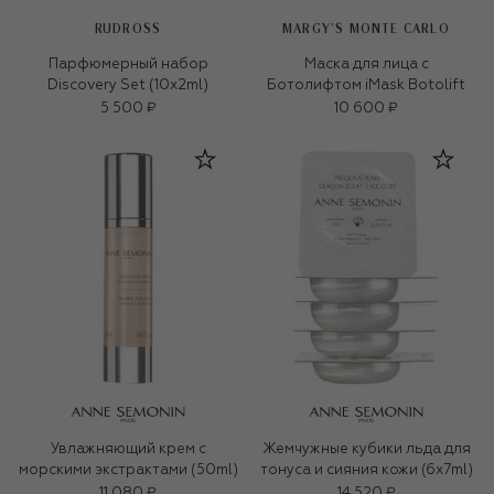
RUDROSS
MARGY’S MONTE CARLO
Парфюмерный набор
Маска для лица с
Discovery Set (10x2ml)
Ботолифтом iMask Botolift
5 500 ₽
10 600 ₽
Увлажняющий крем с
Жемчужные кубики льда для
морскими экстрактами (50ml)
тонуса и сияния кожи (6x7ml)
11 080 ₽
14 520 ₽