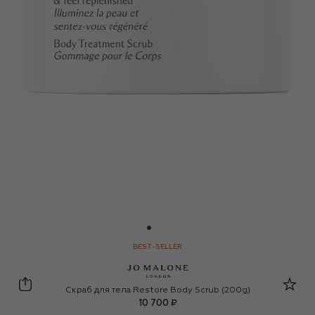
BEST-SELLER
Jo Malone London
Скраб для тела Restore Body Scrub (200g)
10 700 ₽