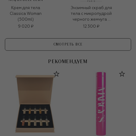
Крем для тела
Энзимный скраб для
Classica Woman
тела с микропудрой
(500ml)
черного жемчуга и
кокосовой
9 020 ₽
12 300 ₽
скорлупой (150ml)
СМОТРЕТЬ ВСЕ
РЕКОМЕНДУЕМ