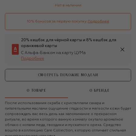
Нет в наличии
10% бонусов за первую покупку
Подробнее
20% кешбэк для чёрной карты и 8% кешбэк для
оранжевой карты
С Альфа-Банком на карту ЦУМа
Подробнее
СМОТРЕТЬ ПОХОЖИЕ МОДЕЛИ
О ТОВАРЕ
О БРЕНДЕ
После использования скраба с кристаллами сахара и
питательными маслами ощущение гладкости и мягкости кожи будет
сопровождать вас весь день как напоминание о прекрасном
ритуале, во время которого ванную комнату окутало ароматное
облако с нотами меда, гвоздики и мускатного ореха. Средство
вошло в коллекцию Care Collection, которую отличает стильная
минималистичная упаковка.