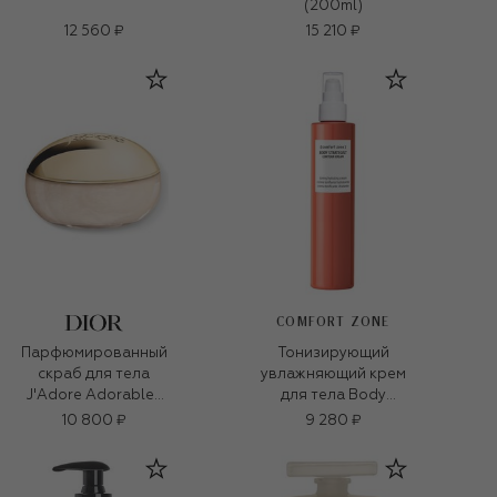
(200ml)
12 560 ₽
15 210 ₽
COMFORT ZONE
Парфюмированный
Тонизирующий
скраб для тела
увлажняющий крем
J'Adore Adorables
для тела Body
Shimmering Scrub
strategist (200ml)
10 800 ₽
9 280 ₽
(150ml)