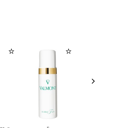
ом
Mask (5х30g)
Solution (50ml)
.)