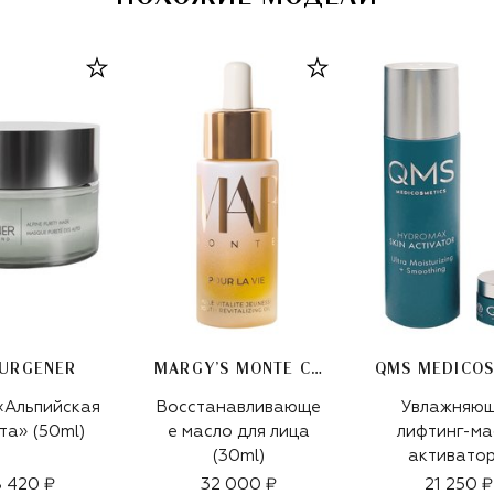
BURGENER
MARGY’S MONTE CARLO
«Альпийская
Восстанавливающе
Увлажняю
та» (50ml)
е масло для лица
лифтинг-ма
(30ml)
активатор
морским
 420 ₽
32 000 ₽
21 250 ₽