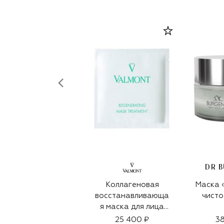
DR 
Коллагеновая
Маска 
восстанавливающа
чисто
я маска для лица
(30g)
25 400 ₽
38