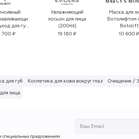
енсивный
Увлажняющий
Маска для л
навливающи
лосьон для лица
Ботолифтом 
уход для губ
(200ml)
Botolift
(15ml)
 700 ₽
19 180 ₽
10 600 
а для губ
Косметика для кожи вокруг глаз
Очищение / 
для лица
и специальных предложениях