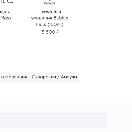
MARGY’S MONTE CARLO
ица с
Пенка для
Сыворотка для
iMask
умывания Bubble
зрелой кожи лица
Falls (150ml)
Pure Perfection 100
Liquid Surgery
₽
15 800 ₽
533 000 ₽
(3x50ml)
Эксфолиация
Сыворотки / Ампулы