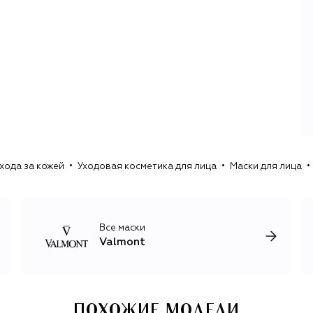
косметика.
В основе ухода за кожей Valmont лежит фирменный дуэт
молекул ДНК (отвечает за синтез белка в коже) и РНК
(мощный клеточный биоактиватор), который
противодействует пяти основным факторам старения.
Имитируя естественные процессы кожи, формулы
Valmont создают целенаправленное действие
компонентов на клеточном уровне. В этом процессе
участвуют не только инновационные формулы, но и
натуральные ингредиенты родом из Швейцарии:
родниковая вода с ледника Аролла, богатая
минералами, и экстракты растений, выращенные в
хода за кожей
Уходовая косметика для лица
Маски для лица
кантоне Вале.
Все маски
Valmont
ПОХОЖИЕ МОДЕЛИ