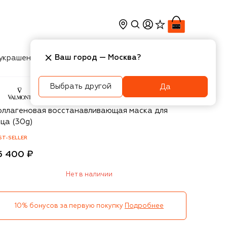
Ваш город —
Москва
?
украшения
Косметика
Интерьер
Новости
Выбрать другой
Да
almont
оллагеновая восстанавливающая маска для
ца (30g)
ST-SELLER
5 400 ₽
Нет в наличии
10% бонусов за первую покупку
Подробнее