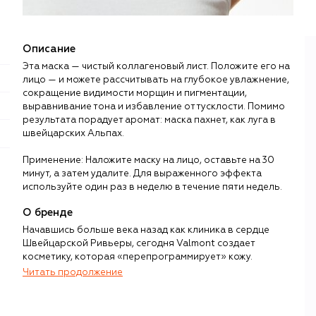
Описание
Эта маска — чистый коллагеновый лист. Положите его на
лицо — и можете рассчитывать на глубокое увлажнение,
сокращение видимости морщин и пигментации,
выравнивание тона и избавление от тусклости. Помимо
результата порадует аромат: маска пахнет, как луга в
швейцарских Альпах.
Применение: Наложите маску на лицо, оставьте на 30
минут, а затем удалите. Для выраженного эффекта
используйте один раз в неделю в течение пяти недель.
О бренде
Начавшись больше века назад как клиника в сердце
Швейцарской Ривьеры, сегодня Valmont создает
косметику, которая «перепрограммирует» кожу.
Инновации, ставшие целью постоянных исследований
Читать продолжение
бренда, в сочетании с богатым наследием (в 1980-е
клиника стала признанным лидером в области генетики)
определили главный интерес бренда – клеточная