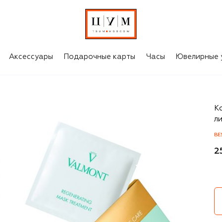
Аксессуары
Подарочные карты
Часы
Ювелирные 
V
К
ли
BE
2