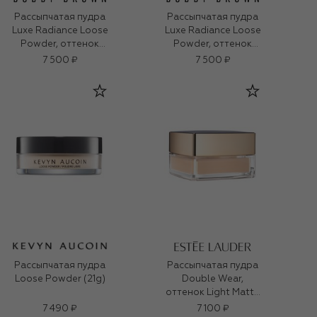
Рассыпчатая пудра
Рассыпчатая пудра
Luxe Radiance Loose
Luxe Radiance Loose
Powder, оттенок
Powder, оттенок
Luminous Glow (10g)
Natural Glow (10g)
7 500 ₽
7 500 ₽
Рассыпчатая пудра
Рассыпчатая пудра
Loose Powder (21g)
Double Wear,
оттенок Light Matte
(10g)
7 490 ₽
7 100 ₽