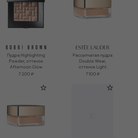
Пудра Highlighting
Рассыпчатая пудра
Powder, оттенок
Double Wear,
Afternoon Glow
оттенок Light
Medium Matte (10g)
7 200 ₽
7 100 ₽