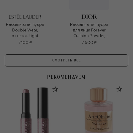
Рассыпчатая пудра
Рассыпчатая пудра
Double Wear,
для лица Forever
оттенок Light
Cushion Powder,
Medium Matte (10g)
Светлый (10g)
7 100 ₽
7 600 ₽
СМОТРЕТЬ ВСЕ
РЕКОМЕНДУЕМ