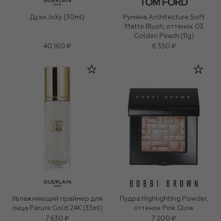
Духи Jicky (30ml)
Румяна Architecture Soft
Matte Blush, оттенок 03
Golden Peach (11g)
40 160 ₽
6 350 ₽
Увлажняющий праймер для
Пудра Highlighting Powder,
лица Parure Gold 24K (35ml)
оттенок Pink Glow
7 630 ₽
7 200 ₽