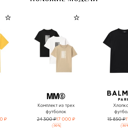
Комплект из трех
Хлопк
футболок
футбо
0 ₽
24 300 ₽
17 000 ₽
15 850 ₽
1
-
30
%
-
30