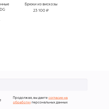
анные
Брюки из вискозы
Ветровка
 DG
23 100 ₽
42 450 ₽
29 700 ₽
-
30
%
₽
Продолжая, вы даете
согласие на
е
обработку
персональных данных