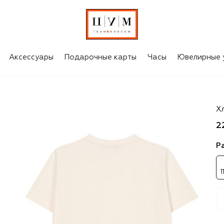
Аксессуары
Подарочные карты
Часы
Ювелирные 
B
Х
2
Р
1