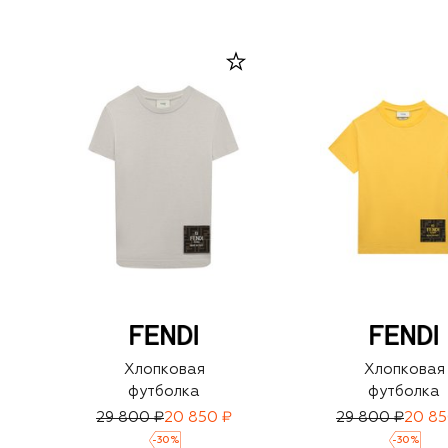
Хлопковая
Хлопковая
футболка
футболка
29 800 ₽
20 850 ₽
29 800 ₽
20 85
-
30
%
-
30
%