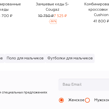
нированные
Замшевые кеды S-
Комбиниров
кеды
Cougaz
кроссовки
Cushion
 700 ₽
10 750 ₽
7 525 ₽
41 800 
-
30
%
ов
Поло для мальчиков
Футболки для мальчиков
и специальных предложениях
Женское
Мужско