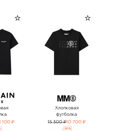
овая
Хлопковая
лка
футболка
1 100 ₽
15 300 ₽
10 700 ₽
%
-
30
%