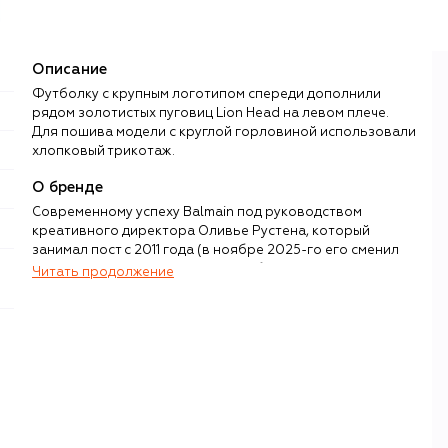
Описание
Футболку с крупным логотипом спереди дополнили
рядом золотистых пуговиц Lion Head на левом плече.
Для пошива модели с круглой горловиной использовали
хлопковый трикотаж.
О бренде
Современному успеху Balmain под руководством
креативного директора Оливье Рустена, который
занимал пост с 2011 года (в ноябре 2025-го его сменил
Антонин Трон), предшествовали больше 60 лет
Читать продолжение
ежедневной работы парижского ателье, основанного
кутюрье Пьером Бальманом. Свое первое шоу модельер
провел в 1945 году в самом центре французской
столицы, где впервые представил женские наряды со
структурированными силуэтами и сложной отделкой —
будущий специалитет бренда.
Пьер Бальман много путешествовал по миру и из каждой
поездки привозил в ателье новые идеи — цветов, тканей,