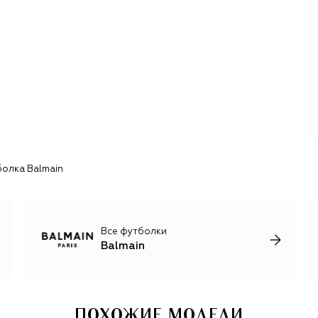
фасонов, ремесленных техник. Этот подход после
смерти дизайнера в 1982 году использовали все его
преемники, среди которых были Оскар де ла Рента и
Кристоф Декарнен. Любовью к тематическим
коллекциям отличается и Оливье Рустен, на чьем счету
десятки коллекций, вдохновленных эпохой барокко,
архитектурой футуризма, Францией, мотоспортом,
средневековым рыцарством и Диким Западом. Рустен
часто обращался и к конкретным архивным моделям
авторства Бальмана, переосмысливая их для
современной аудитории.
олка Balmain
Несмотря на то, что вечерние наряды Balmain
отличаются скульптурными силуэтами и
декоративностью, вещи из линии ready-to-wear легко
адаптируются в любом гардеробе, ведь большую ее
часть составляют трикотаж и деним, актуальная обувь и
Все футболки
сумки.
Balmain
ПОХОЖИЕ МОДЕЛИ