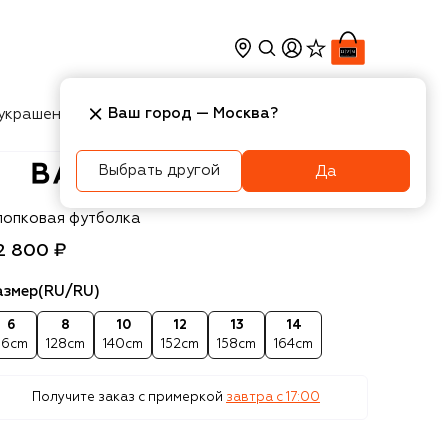
Ваш город —
Москва
?
украшения
Косметика
Интерьер
Новости
Выбрать другой
Да
almain
лопковая футболка
2 800 ₽
азмер
(RU/RU)
6
8
10
12
13
14
16cm
128cm
140cm
152cm
158cm
164cm
Получите заказ с примеркой
завтра c 17:00