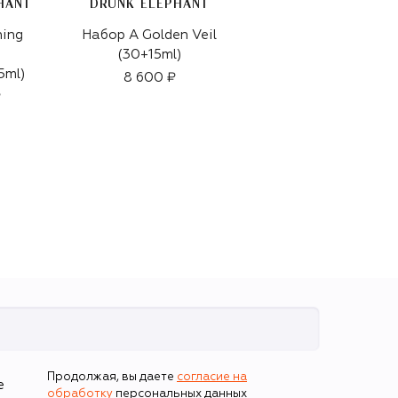
HANT
DRUNK ELEPHANT
ARTEOLFATTO
ing
Набор A Golden Veil
Духи Vetiverve
(30+15ml)
(100ml)
5ml)
8 600 ₽
28 000 ₽
₽
Продолжая, вы даете
согласие на
е
обработку
персональных данных