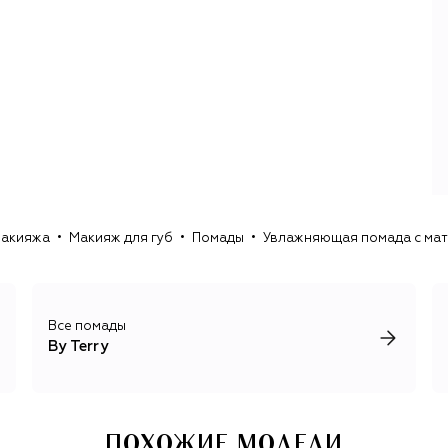
пели оду здоровой коже. На протяжении 14 лет она
применяла этот подход в косметической линии YSL
Beauty: в должности креативного директора марки она
создала, например, культовый консилер Touche Éclat.
В косметике By Terry Терри продолжила придерживаться
сочетания макияжа и ухода, делая акцент на
ухаживающих свойствах декоративной косметики. Так
появились первая в мире гиалуроновая пудра для лица
Hyaluronic Hydra-Powder, бальзам для губ Baume de Rose
с эфирными восками розы, сыворотка-праймер
Brightening CC Serum, кремовые тени с пудрой черного
макияжа
Макияж для губ
Помады
Увлажняющая помада с мато
Все помады
By Terry
ПОХОЖИЕ МОДЕЛИ