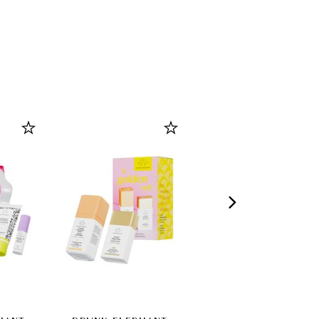
3,5g)
Bare Velvet (3,5g)
Rosewood Mood
(3,5g)