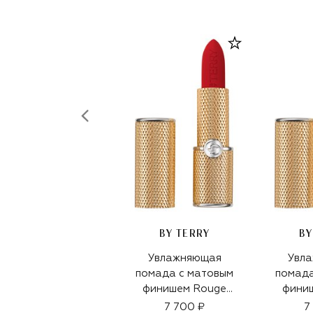
BY TERRY
BY
Увлажняющая
Увл
помада с матовым
помада
финишем Rouge
фини
Opulent, оттенок 9
Opulen
7 700 ₽
7