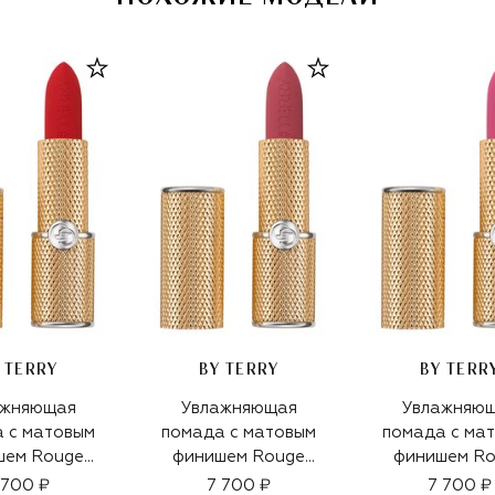
 TERRY
BY TERRY
BY TERR
ажняющая
Увлажняющая
Увлажняю
 с матовым
помада с матовым
помада с ма
шем Rouge
финишем Rouge
финишем R
t, оттенок 8
Opulent, оттенок 3
Opulent, отте
 700 ₽
7 700 ₽
7 700 ₽