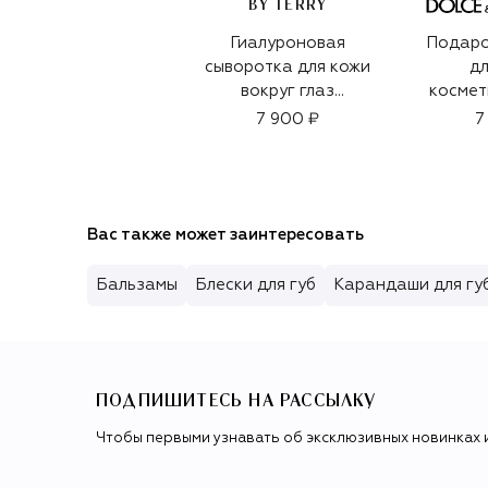
BY TERRY
Гиалуроновая
Подаро
сыворотка для кожи
дл
вокруг глаз
космет
Hyaluronic Global
Lips
7 900 ₽
7
Eye Serum (15ml)
Вас также может заинтересовать
Бальзамы
Блески для губ
Карандаши для гу
ПОДПИШИТЕСЬ НА РАССЫЛКУ
Чтобы первыми узнавать об эксклюзивных новинках 