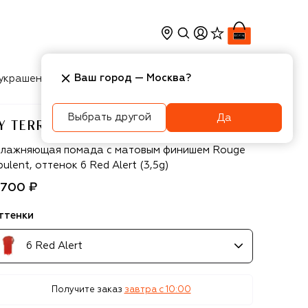
Ваш город —
Москва
?
украшения
Косметика
Интерьер
Новости
Выбрать другой
Да
Y TERRY
 Terry
влажняющая помада с матовым финишем Rouge
ulent, оттенок 6 Red Alert (3,5g)
 700 ₽
ттенки
6 Red Alert
Получите заказ
завтра c 10:00