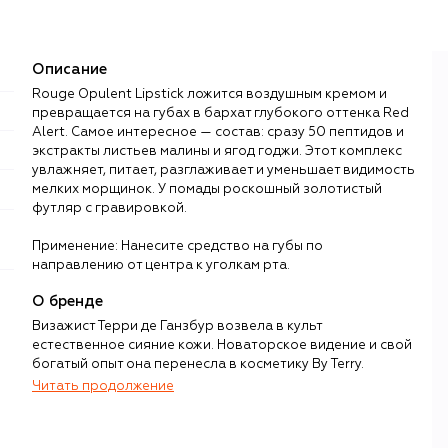
Описание
Rouge Opulent Lipstick ложится воздушным кремом и
превращается на губах в бархат глубокого оттенка Red
Alert. Самое интересное — состав: сразу 50 пептидов и
экстракты листьев малины и ягод годжи. Этот комплекс
увлажняет, питает, разглаживает и уменьшает видимость
мелких морщинок. У помады роскошный золотистый
футляр с гравировкой.
Применение: Нанесите средство на губы по
направлению от центра к уголкам рта.
О бренде
Визажист Терри де Ганзбур возвела в культ
естественное сияние кожи. Новаторское видение и свой
богатый опыт она перенесла в косметику By Terry.
Читать продолжение
Икона beauty-индустрии француженка Терри де Ганзбур
в 1970-х предложила революционный по тем временам
взгляд на макияж, став первым визажистом, чьи макияжи