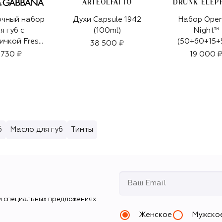
ARTEOLFATTO
DRUNK ELEP
чный набор
Духи Capsule 1942
Набор Open
я губ с
(100ml)
Night™
ичкой Fresh
(50+60+15+
38 500 ₽
 (9g+7ml)
 730 ₽
19 000 
б
Масло для губ
Тинты
и специальных предложениях
Женское
Мужско