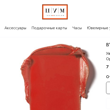
Аксессуары
Подарочные карты
Часы
Ювелирные 
B
By
У
Op
7
О