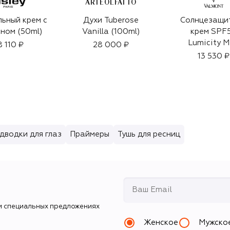
ARTEOLFATTO
ьный крем с
Духи Tuberose
Солнцезащи
ном (50ml)
Vanilla (100ml)
крем SPF
Lumicity M
8 110 ₽
28 000 ₽
Luxury (15
13 530 ₽
дводки для глаз
Праймеры
Тушь для ресниц
и специальных предложениях
Женское
Мужско