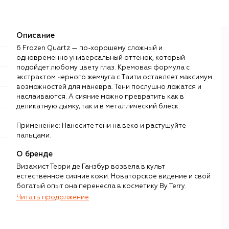
Описание
6 Frozen Quartz — по-хорошему сложный и
одновременно универсальный оттенок, который
подойдет любому цвету глаз. Кремовая формула с
экстрактом черного жемчуга с Таити оставляет максимум
возможностей для маневра. Тени послушно ложатся и
наслаиваются. А сияние можно превратить как в
деликатную дымку, так и в металлический блеск.
Применение: Нанесите тени на веко и растушуйте
пальцами.
О бренде
Визажист Терри де Ганзбур возвела в культ
естественное сияние кожи. Новаторское видение и свой
богатый опыт она перенесла в косметику By Terry.
Читать продолжение
Икона beauty-индустрии француженка Терри де Ганзбур
в 1970-х предложила революционный по тем временам
взгляд на макияж, став первым визажистом, чьи макияжи