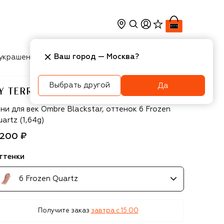
Ваш город —
Москва
?
украшения
Косметика
Интерьер
Новости
Выбрать другой
Да
Y TERRY
 Terry
ни для век Ombre Blackstar, оттенок 6 Frozen
artz (1,64g)
 200 ₽
ттенки
6 Frozen Quartz
Получите заказ
завтра c 15:00