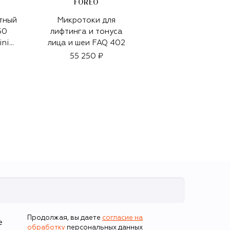
FOREO
тный
Микротоки для
Парфюмерная вода
50
лифтинга и тонуса
Buongiorno Amore
ini
лица и шеи FAQ 402
Mio (100ml)
ml)
55 250 ₽
29 000 ₽
Продолжая, вы даете
согласие на
е
обработку
персональных данных