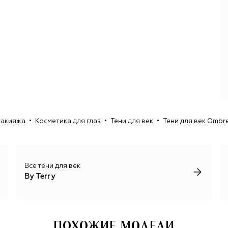
пели оду здоровой коже. На протяжении 14 лет она
применяла этот подход в косметической линии YSL
Beauty: в должности креативного директора марки она
создала, например, культовый консилер Touche Éclat.
В косметике By Terry Терри продолжила придерживаться
сочетания макияжа и ухода, делая акцент на
ухаживающих свойствах декоративной косметики. Так
появились первая в мире гиалуроновая пудра для лица
Hyaluronic Hydra-Powder, бальзам для губ Baume de Rose
с эфирными восками розы, сыворотка-праймер
Brightening CC Serum, кремовые тени с пудрой черного
макияжа
Косметика для глаз
Тени для век
Тени для век Ombre 
Все тени для век
By Terry
ПОХОЖИЕ МОДЕЛИ