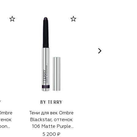
Y
BY TERRY
BY TERRY
 Ombre
Тени для век Ombre
Тени для век Ombre
тенок
Blackstar, оттенок
Blackstar, оттенок
oon
106 Matte Purple
5 Misty Rock (1,64g)
(1,64g)
5 200 ₽
5 200 ₽