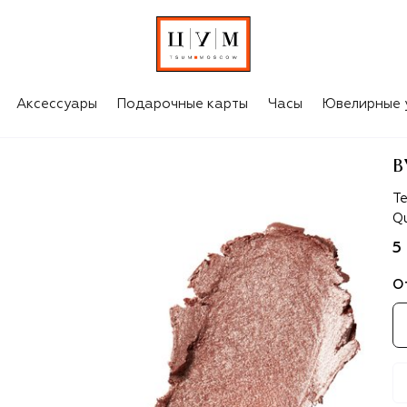
Аксессуары
Подарочные карты
Часы
Ювелирные 
B
By
Те
Qu
5
О