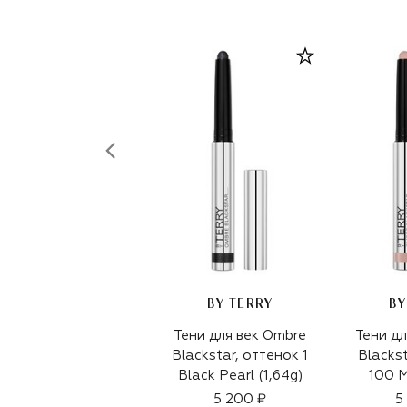
BY TERRY
BY
Тени для век Ombre
Тени дл
Blackstar, оттенок 1
Blacks
Black Pearl (1,64g)
100 M
(
5 200 ₽
5