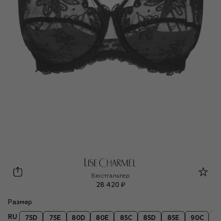
Lise Charmel
Бюстгальтер
28 420 ₽
Размер
RU
75D
75E
80D
80E
85C
85D
85E
90C
9