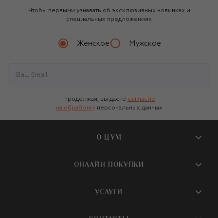
Чтобы первыми узнавать об эксклюзивных новинках и
специальных предложениях
Женское
Мужское
Продолжая, вы даете
согласие
на обработку
персональных данных
О ЦУМ
О магазине
ОНЛАЙН ПОКУПКИ
Новости и события
Вопросы и ответы
УСЛУГИ
Бутики и ПВЗ ЦУМ
Мобильное приложение
Контакты
Шопинг-сервисы