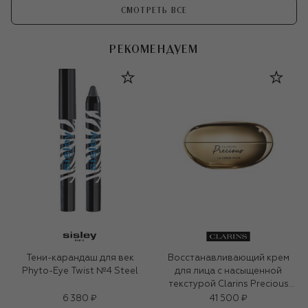
СМОТРЕТЬ ВСЕ
РЕКОМЕНДУЕМ
Тени-карандаш для век
Восстанавливающий крем
Phyto-Eye Twist №4 Steel
для лица с насыщенной
текстурой Clarins Precious
(50ml)
6 380 ₽
41 500 ₽