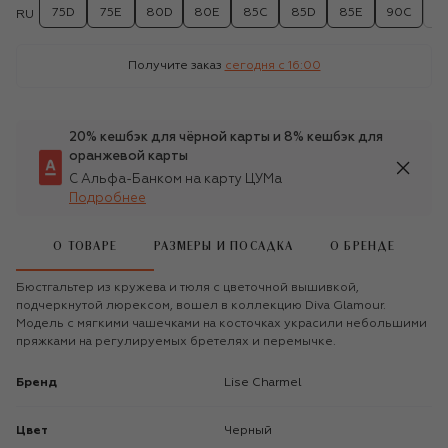
75D
75E
80D
80E
85C
85D
85E
90C
9
RU
Получите заказ
сегодня c 16:00
20% кешбэк для чёрной карты и 8% кешбэк для
оранжевой карты
С Альфа-Банком на карту ЦУМа
Подробнее
О ТОВАРЕ
РАЗМЕРЫ И ПОСАДКА
О БРЕНДЕ
Бюстгальтер из кружева и тюля с цветочной вышивкой,
подчеркнутой люрексом, вошел в коллекцию Diva Glamour.
Модель с мягкими чашечками на косточках украсили небольшими
пряжками на регулируемых бретелях и перемычке.
Бренд
Lise Charmel
Цвет
Черный