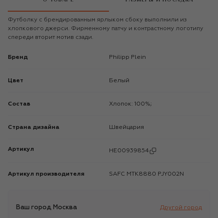
Футболку с брендированным ярлыком сбоку выполнили из
хлопкового джерси. Фирменному патчу и контрастному логотипу
спереди вторит мотив сзади.
Бренд
Philipp Plein
Цвет
Белый
Состав
Хлопок: 100%;
Страна дизайна
Швейцария
Артикул
HE00939854
Артикул производителя
SAFC MTK8880 PJY002N
Ваш город
Москва
Другой город