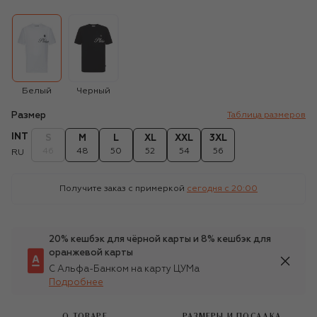
Белый
Черный
Размер
Таблица размеров
INT
S
M
L
XL
XXL
3XL
46
48
50
52
54
56
RU
Получите заказ с примеркой
сегодня c 20:00
20% кешбэк для чёрной карты и 8% кешбэк для
оранжевой карты
С Альфа-Банком на карту ЦУМа
Подробнее
О ТОВАРЕ
РАЗМЕРЫ И ПОСАДКА