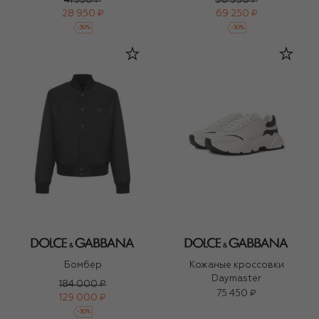
41 350 ₽
98 950 ₽
28 950 ₽
69 250 ₽
-
30
%
-
30
%
Бомбер
Кожаные кроссовки
Daymaster
184 000 ₽
75 450 ₽
129 000 ₽
-
30
%