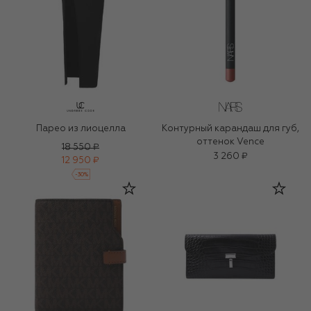
Парео из лиоцелла
Контурный карандаш для губ,
оттенок Vence
18 550 ₽
3 260 ₽
12 950 ₽
-
30
%