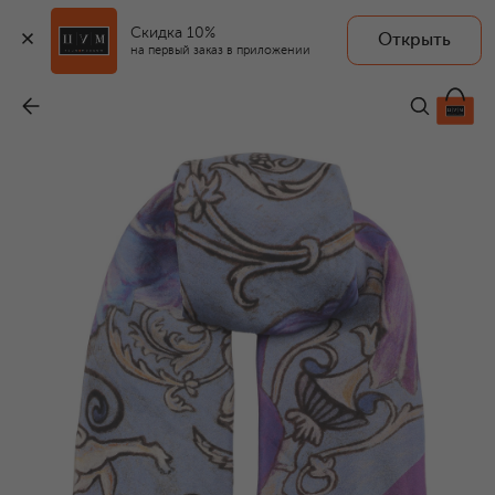
Скидка 10%
Открыть
на первый заказ в приложении
Шелковый платок Ренессанс
-
16 000 ₽