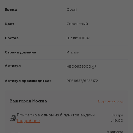
Бренд
Gourji
Цвет
Сиреневый
Состав
Шелк: 100%;
Страна дизайна
Италия
Артикул
HE00939500
Артикул производителя
91166637/6255172
Ваш город
Москва
Другой город
Примерка в одном из 6 пунктов выдачи
Завтра
Подробнее
c 19:00
8 августа