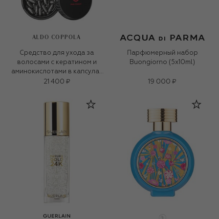
ALDO COPPOLA
Средство для ухода за
Парфюмерный набор
волосами с кератином и
Buongiorno (5x10ml)
аминокислотами в капсулах
(100&times;0.95ml)
21 400 ₽
19 000 ₽