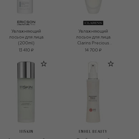
Увлажняющий
Увлажняющий
лосьон для лица
лосьон для лица
(200ml)
Clarins Precious
(150ml)
13 410 ₽
14 700 ₽
111SKIN
ENHEL BEAUTY