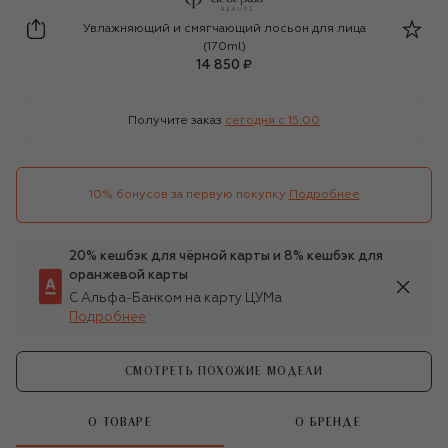
Clé de Peau Beauté
Увлажняющий и смягчающий лосьон для лица
(170ml)
14 850 ₽
Получите заказ
сегодня c 15:00
10% бонусов за первую покупку
Подробнее
20% кешбэк для чёрной карты и 8% кешбэк для
оранжевой карты
С Альфа-Банком на карту ЦУМа
Подробнее
СМОТРЕТЬ ПОХОЖИЕ МОДЕЛИ
О ТОВАРЕ
О БРЕНДЕ