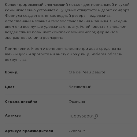
Концентрированный смягчающий лосьон для нормальной и сухой
кожи мгновенно устраняет ощущение стянутости и дарит комфорт.
Формула создает в клетках водный резерв, поддерживая
естественный механизм самовосстановления и защиты. С каждым
днем они все лучше удерживают влагу. Устойчивость к внешним
воздействиям повышает комплекс аминокислот, ферментов,
экстрактов лилии и розмарина.
Применение: Утром и вечером нанесите три дозы средства на
ватный диск и протрите им чистую кожу лица, избегая области
вокруг глаз.
Бренд
Clé de Peau Beauté
Цвет
Бесцветный
Страна дизайна
Франция
Артикул
HE00938081
Артикул производителя
22665CP