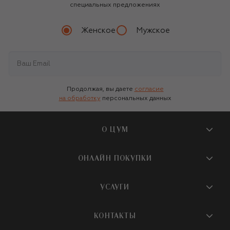
специальных предложениях
Женское
Мужское
Продолжая, вы даете
согласие
на обработку
персональных данных
О ЦУМ
О магазине
ОНЛАЙН ПОКУПКИ
Новости и события
Вопросы и ответы
УСЛУГИ
Бутики и ПВЗ ЦУМ
Мобильное приложение
Контакты
Шопинг-сервисы
КОНТАКТЫ
Доставка
Наша история
Шопинг со стилистом ЦУМ