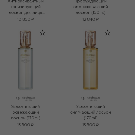
Антиоксидантный
Пробуждающий
тонизирующий
омолаживающий
лосьон для лица
лосьон (150ml)
(100ml)
10 850 ₽
12 840 ₽
Увлажняющий
Увлажняющий
освежающий
смягчающий лосьон
лосьон (170ml)
(170ml)
13 500 ₽
13 500 ₽