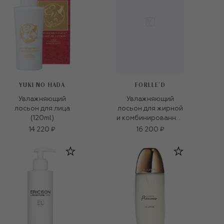
YUKI NO HADA
FORLLE'D
Увлажняющий
Увлажняющий
лосьон для лица
лосьон для жирной
(120ml)
и комбинированной
кожи, склонной к
14 220 ₽
16 200 ₽
воспалениям
(120ml)