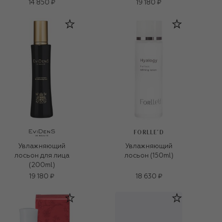
(170ml)
14 850 ₽
19 180 ₽
FORLLE'D
Увлажняющий
Увлажняющий
лосьон для лица
лосьон (150ml)
(200ml)
19 180 ₽
18 630 ₽