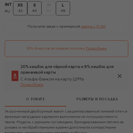
INT
XS
S
M
L
42
44
46
48
RU
Получите заказ с примеркой
завтра c 17:00
10% бонусов за первую покупку
Подробнее
20% кешбэк для чёрной карты и 8% кешбэк для
оранжевой карты
С Альфа-Банком на карту ЦУМа
Подробнее
О ТОВАРЕ
РАЗМЕРЫ И ПОСАДКА
Укороченный двубортный жакет с акцентированной линией плеч и
врезным нагрудным карманом выполнили из полушерстяного
твила. Модель с разными пуговицами, брендированным патчем на
рукаве и необработанными краями дополнили контрастными
вставками, имитирующими манжеты рубашки.