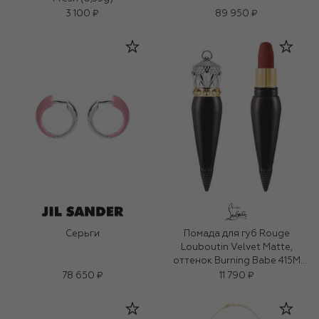
3 100 ₽
89 950 ₽
Серьги
Помада для губ Rouge
Louboutin Velvet Matte,
оттенок Burning Babe 415M
(3,8g)
78 650 ₽
11 790 ₽