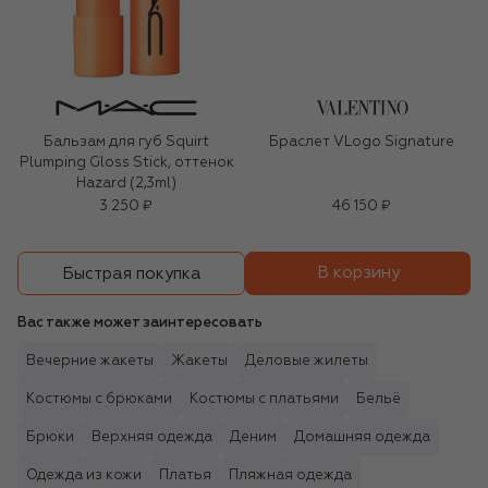
Бальзам для губ Squirt
Браслет VLogo Signature
Plumping Gloss Stick, оттенок
Hazard (2,3ml)
3 250 ₽
46 150 ₽
В корзину
Быстрая покупка
Вас также может заинтересовать
Вечерние жакеты
Жакеты
Деловые жилеты
Костюмы с брюками
Костюмы с платьями
Бельё
Брюки
Верхняя одежда
Деним
Домашняя одежда
Одежда из кожи
Платья
Пляжная одежда