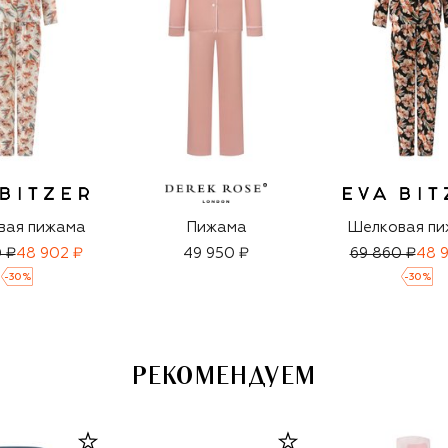
вая пижама
Пижама
Шелковая п
 ₽
48 902 ₽
49 950 ₽
69 860 ₽
48 
-
30
%
-
30
%
РЕКОМЕНДУЕМ