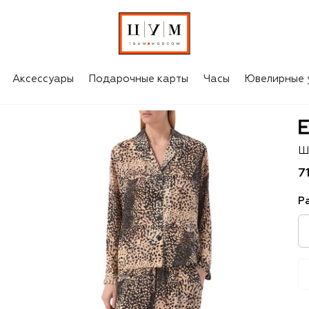
Аксессуары
Подарочные карты
Часы
Ювелирные 
Ev
Ш
7
Р