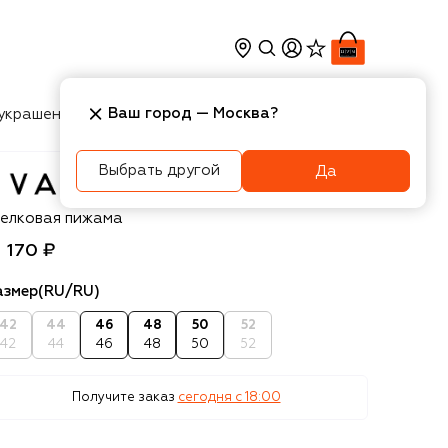
Ваш город —
Москва
?
украшения
Косметика
Интерьер
Новости
Выбрать другой
Да
a B.Bitzer
елковая пижама
1 170 ₽
азмер
(RU/RU)
42
44
46
48
50
52
42
44
46
48
50
52
Получите заказ
сегодня c 18:00