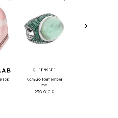
QUEENSBEE
аток
Кольцо Remember
Шелковый платок
me
₽
145 500 ₽
230 010 ₽