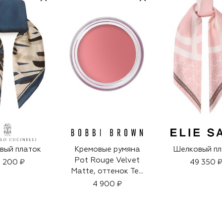
вый платок
Кремовые румяна
Шелковый пл
Pot Rouge Velvet
 200 ₽
49 350 
Matte, оттенок Tea
Rose (8,5g)
4 900 ₽