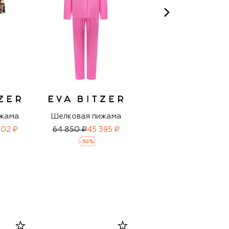
ижама
Шелковая пижама
Шелковая пижама
902 ₽
64 850 ₽
45 395 ₽
118 500 ₽
-
30
%