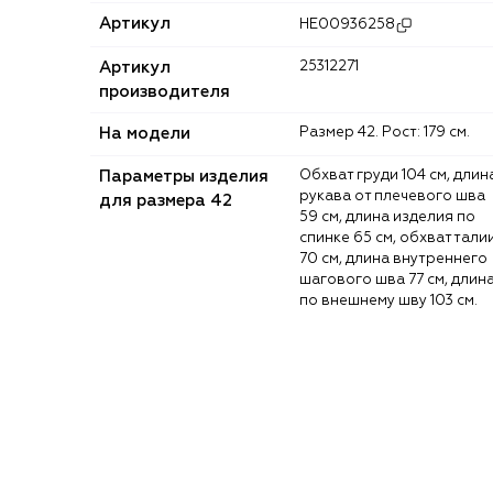
Артикул
HE00936258
Артикул
25312271
производителя
На модели
Размер 42. Рост: 179 см.
Параметры изделия
Обхват груди 104 см, длина
рукава от плечевого шва
для размера 42
59 см, длина изделия по
спинке 65 см, обхват тали
70 см, длина внутреннего
шагового шва 77 см, длин
по внешнему шву 103 см.