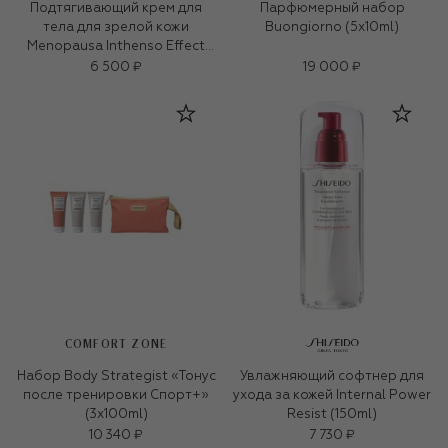
Подтягивающий крем для
Парфюмерный набор
тела для зрелой кожи
Buongiorno (5x10ml)
Menopausa Inthenso Effect
(200ml)
6 500 ₽
19 000 ₽
COMFORT ZONE
Набор Body Strategist «Тонус
Увлажняющий софтнер для
после тренировки Спорт+»
ухода за кожей Internal Power
(3x100ml)
Resist (150ml)
10 340 ₽
7 730 ₽