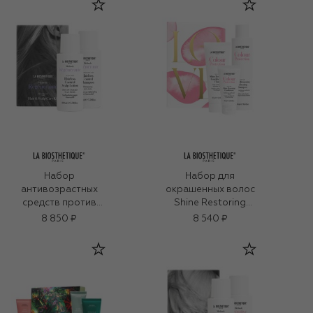
(250+125+50ml)
Набор
Набор для
антивозрастных
окрашенных волос
средств против
Shine Restoring
выпадения волос
(250+125+50ml)
8 850 ₽
8 540 ₽
Regenerante
(2x100ml)