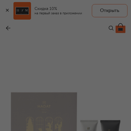
Скидка 10%
Открыть
на первый заказ в приложении
Набор Root Revival System Set (2x70ml)
-
2 900 ₽