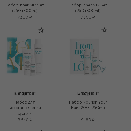
Набор Inner Silk Set
Набор Inner Silk Set
(250+300ml)
(250+300ml)
7 300 ₽
7 300 ₽
Набор для
Набор Nourish Your
восстановления
Hair (200+250ml)
сухих и
повреждённых
8 540 ₽
9 180 ₽
волос Structure
Repair