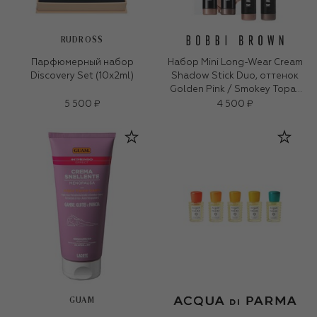
RUDROSS
Парфюмерный набор
Набор Mini Long-Wear Cream
Discovery Set (10x2ml)
Shadow Stick Duo, оттенок
Golden Pink / Smokey Topaz
(2x0,9g)
5 500 ₽
4 500 ₽
GUAM