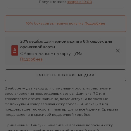
Получите заказ
завтра c 10:00
10% бонусов за первую покупку
Подробнее
20% кешбэк для чёрной карты и 8% кешбэк для
оранжевой карты
С Альфа-Банком на карту ЦУМа
Подробнее
СМОТРЕТЬ ПОХОЖИЕ МОДЕЛИ
В наборе — дуэт-уход для стимуляции роста, укрепления и
восстановления поврежденных волос. Шампунь (70 мл)
справляется с этими задачами, воздействуя на волосяные
фолликулы и оздоравливая кожу головы. А маска (70 мл)
предотвращает ломкость, питая пряди по всей длине. Средства
представлены в красивой подарочной коробке.
Применение: Шампунь: нанесите на влажные волосы и кожу
головы, помассируйте, а затем смойте теплой водой.