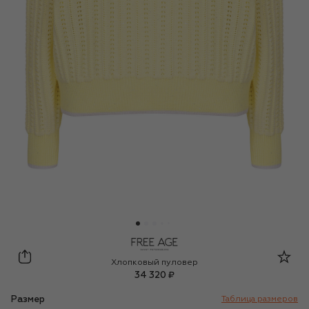
Freeage
Хлопковый пуловер
34 320 ₽
Размер
Таблица размеров