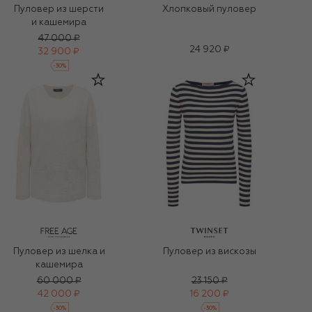
Пуловер из шерсти
Хлопковый пуловер
и кашемира
47 000 ₽
24 920 ₽
32 900 ₽
-
30
%
Пуловер из шелка и
Пуловер из вискозы
кашемира
60 000 ₽
23 150 ₽
42 000 ₽
16 200 ₽
-
30
%
-
30
%