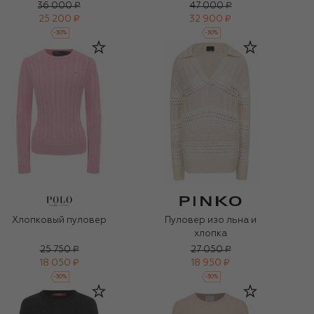
36 000 ₽
47 000 ₽
25 200 ₽
32 900 ₽
-
30
%
-
30
%
Хлопковый пуловер
Пуловер изо льна и
хлопка
25 750 ₽
27 050 ₽
18 050 ₽
18 950 ₽
-
30
%
-
30
%