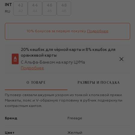
INT
42
44
46
48
42
44
46
48
RU
10% бонусов за первую покупку
Подробнее
20% кешбэк для чёрной карты и 8% кешбэк для
оранжевой карты
С Альфа-Банком на карту ЦУМа
Подробнее
О ТОВАРЕ
РАЗМЕРЫ И ПОСАДКА
Пуловер связали ажурным узором из тонкой хлопковой пряжи.
Манжеты, пояс и V-образную горловину в рубчик подчеркнули
контрастным кантом.
Бренд
Freeage
Цвет
Желтый