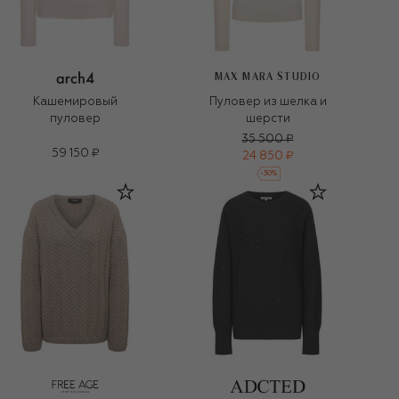
MAX MARA STUDIO
Кашемировый
Пуловер из шелка и
пуловер
шерсти
35 500 ₽
59 150 ₽
24 850 ₽
-
30
%