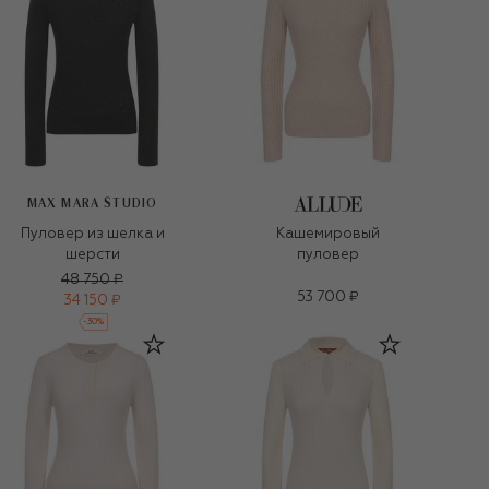
MAX MARA STUDIO
Пуловер из шелка и
Кашемировый
шерсти
пуловер
48 750 ₽
53 700 ₽
34 150 ₽
-
30
%