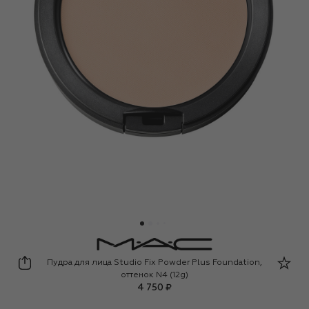
MAC
Пудра для лица Studio Fix Powder Plus Foundation,
оттенок N4 (12g)
4 750 ₽