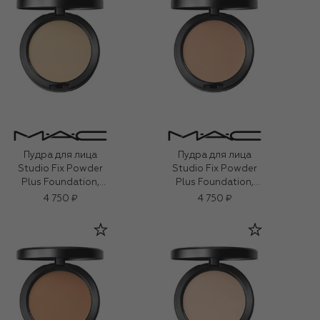
Пудра для лица
Пудра для лица
Studio Fix Powder
Studio Fix Powder
Plus Foundation,
Plus Foundation,
оттенок NC12​ (12g)
оттенок NC27 (12g)
4 750 ₽
4 750 ₽