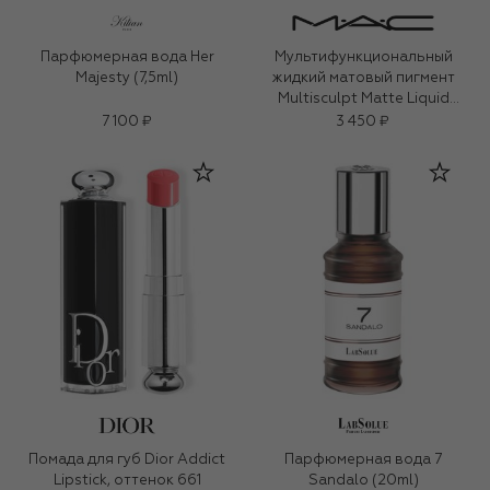
Парфюмерная вода Her
Мультифункциональный
Majesty (7,5ml)
жидкий матовый пигмент
Multisculpt Matte Liquid
Colour, оттенок Painterly
7 100 ₽
3 450 ₽
(4,5ml)
Помада для губ Dior Addict
Парфюмерная вода 7
Lipstick, оттенок 661
Sandalo (20ml)