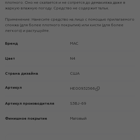
плотного. Оно не скатается и не сотрется до демакияжа даже в
жаркую влажную погоду. Средство не содержит тальк.
Применение: Нанесите средство на лицо с помощью прилагаемого
спонжа (для более плотного покрытия) или кисти (для более
легкого) и растушуйте.
Бренд
MAC
Цвет
N4
Страна дизайна
США
Артикул
HE00932566
Артикул производителя
S3BJ-69
Финишное покрытие
Матовый