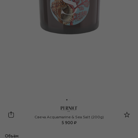
Pernici
Свеча Acquamarine & Sea Salt (200g)
5 900 ₽
Объём