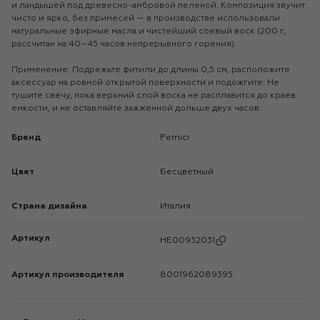
и ландышей под древесно-амбровой пеленой. Композиция звучит
чисто и ярко, без примесей — в производстве использовали
натуральные эфирные масла и чистейший соевый воск (200 г,
рассчитан на 40–45 часов непрерывного горения).
Применение: Подрежьте фитили до длины 0,5 см, расположите
аксессуар на ровной открытой поверхности и подожгите. Не
тушите свечу, пока верхний слой воска не расплавится до краев
емкости, и не оставляйте зажженной дольше двух часов.
Бренд
Pernici
Цвет
Бесцветный
Страна дизайна
Италия
Артикул
HE00932031
Артикул производителя
8001962089395