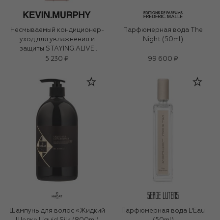
Несмываемый кондиционер-
Парфюмерная вода The
уход для увлажнения и
Night (50ml)
защиты STAYING.ALIVE
(150ml)
5 230 ₽
99 600 ₽
Шампунь для волос «Жидкий
Парфюмерная вода L'Eau