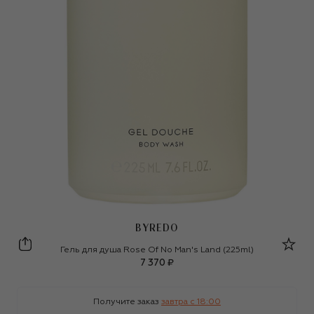
BYREDO
Byredo
Гель для душа Rose Of No Man's Land (225ml)
7 370 ₽
Получите заказ
завтра c 18:00