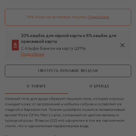
10% бонусов за первую покупку
Подробнее
20% кешбэк для чёрной карты и 8% кешбэк для
оранжевой карты
С Альфа-Банком на карту ЦУМа
Подробнее
СМОТРЕТЬ ПОХОЖИЕ МОДЕЛИ
О ТОВАРЕ
О БРЕНДЕ
Нежный гель для душа образует пышную пену, которая хорошо
очищает кожу от загрязнений и избытка себума и оставляет ее
гладкой и бархатистой. Тонким шлейфом ложится ненавязчивый
аромат Rose Of No Man's Land, сотканный из цветов малины и
турецкой розы. Флакон (225 мл) оформлен в том же лаконичном
стиле, что и одноименная парфюмерная вода.