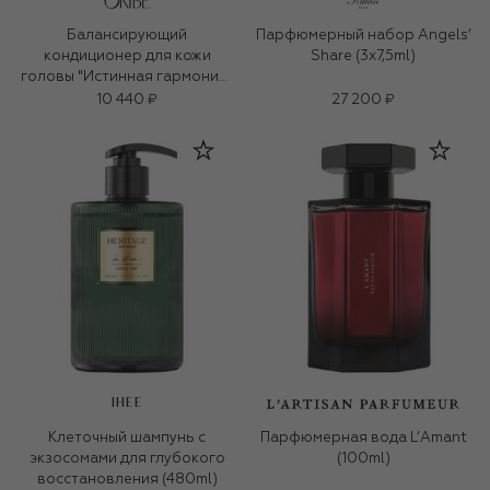
Балансирующий
Парфюмерный набор Angels’
кондиционер для кожи
Share (3x7,5ml)
головы "Истинная гармония"
(200ml)
10 440 ₽
27 200 ₽
IHEE
Клеточный шампунь с
Парфюмерная вода L’Amant
экзосомами для глубокого
(100ml)
восстановления (480ml)