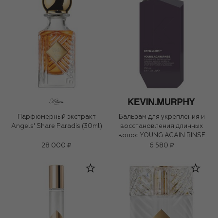
Парфюмерный экстракт
Бальзам для укрепления и
Angels' Share Paradis (30ml)
восстановления длинных
волос YOUNG.AGAIN.RINSE
(250ml)
28 000 ₽
6 580 ₽