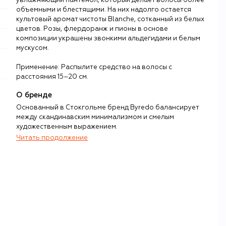
увлажняющий пантенол, который делает волосы более
объемными и блестящими. На них надолго остается
культовый аромат чистоты Blanche, сотканный из белых
цветов. Розы, флердоранж и пионы в основе
композиции украшены звонкими альдегидами и белым
мускусом.
Применение: Распылите средство на волосы с
расстояния 15–20 см.
О бренде
Основанный в Стокгольме бренд Byredo балансирует
между скандинавским минимализмом и смелым
художественным выражением.
Читать продолжение
Лаконичные прозрачные флаконы с фирменной
полукруглой черной крышкой создают иллюзию
спокойных классических ароматов. На самом же деле
основатель Byredo Бен Горхэм находится в постоянном
поиске чего-то нового, чего еще никогда не было.
Именно в концепции «вне границ» появились в том
числе бестселлеры марки Gypsy Water, Mojave Ghost и
Blanche.