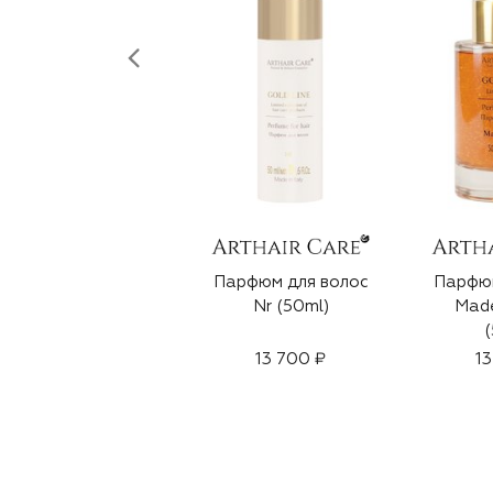
Парфюм для волос
Парфюм
Nr (50ml)
Made
(
13 700 ₽
13