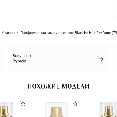
Идеи Горхэма выходят за границы привычного:
безымянный аромат – в честь 10-летия бренда, аромат
космоса Space Rage (сделан для лейбла рэпера Трэвиса
Скотта Cactus Jack), travel-версии композиций в
формате кистей кабуки или проигрыватель Ojas Byredo,
который распространяет аромат, пока играет музыка.
Унисекс
Парфюмерная вода для волос Blanche Hair Perfume (75
Используя сенсорный подход к творчеству, парфюмеры
марки создают духи, лосьоны и свечи из натуральных
ингредиентов, раскрывая полностью красоту чистых
нот.
Все унисекс
Byredo
ПОХОЖИЕ МОДЕЛИ