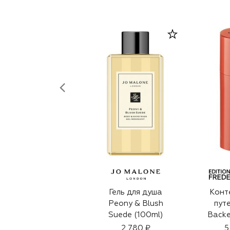
Гель для душа
Конт
Peony & Blush
пут
Suede (100ml)
Backe
2 780 ₽
5