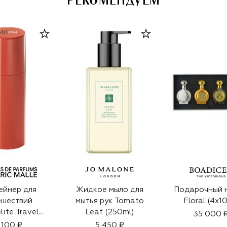
РЕКОМЕНДУЕМ
ейнер для
Жидкое мыло для
Подарочный 
ешествий
мытья рук Tomato
Floral (4x1
lite Travel
Leaf (250ml)
35 000 
Spray
 100 ₽
5 450 ₽