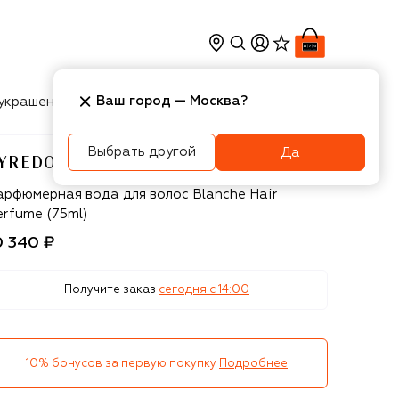
Ваш город —
Москва
?
украшения
Косметика
Интерьер
Новости
Выбрать другой
Да
YREDO
yredo
арфюмерная вода для волос Blanche Hair
erfume (75ml)
0 340 ₽
Получите заказ
сегодня c 14:00
10% бонусов за первую покупку
Подробнее