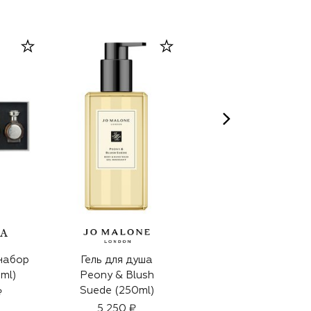
набор
Гель для душа
Парфюмерный
0ml)
Peony & Blush
набор Buongiorno
Suede (250ml)
(5x10ml)
₽
5 250 ₽
19 000 ₽