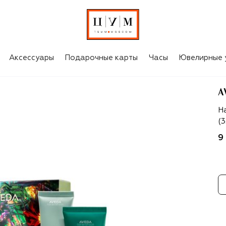
Аксессуары
Подарочные карты
Часы
Ювелирные 
A
A
На
(
9