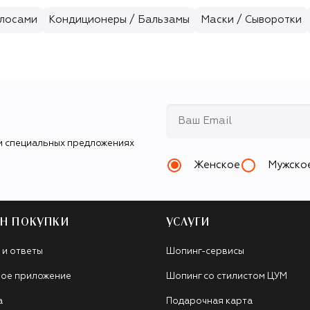
олосами
Кондиционеры / Бальзамы
Маски / Сыворотки
и специальных предложениях
Женское
Мужско
Н ПОКУПКИ
УСЛУГИ
 и ответы
Шопинг-сервисы
ое приложение
Шопинг со стилистом ЦУМ
а
Подарочная карта