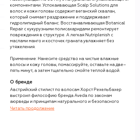
компонентами. Успокаивающая Scalp Solutions для
волос и кожи головы содержит веганский сквалан,
который снимает раздражение и поддерживает
гидролипидный баланс. Восстанавливающая Botanical
Repair с кукурузными полисахаридами ремонтирует
повреждения в структуре. А легкая Nutriplenish с
маслами манго и косточек граната увлажняет без
утяжеления.
Применение: Нанесите средство на чистые влажные
волосы и кожу головы, помассируйте, оставьте на две–
пять минут, а затем тщательно смойте теплой водой.
О бренде
Австрийский стилист по волосам Хорст Рехельбахер
выстроил философию бренда Aveda по законам
аюрведы и принципам натурального и безопасного
состава.
Читать продолжение
Идеологическим центром коллекции считаются семь
балансирующих и расслабляющих чакра-спреев –
натуральных мистов, рассчитанных на применение во
время занятий йогой или медитации, а также в моменты