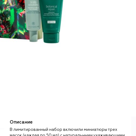
Описание
В лимитированный набор включили миниатюры трех
масок (каждая по 50 мл) с натуральными ухаживающими