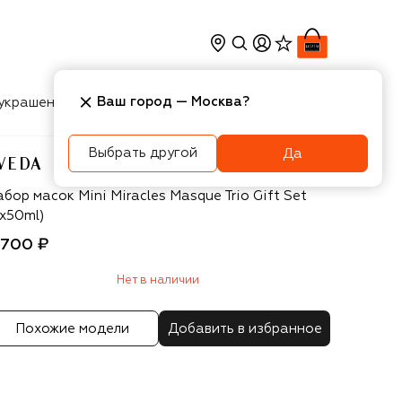
Ваш город —
Москва
?
украшения
Косметика
Интерьер
Новости
Выбрать другой
Да
VEDA
veda
бор масок Mini Miracles Masque Trio Gift Set
3x50ml)
 700 ₽
Нет в наличии
Похожие модели
Добавить в избранное