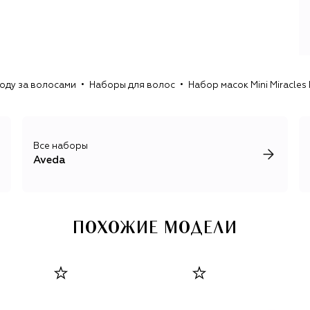
стресса.
Эти продукты дополняет профессиональный уход для
волос, адаптированный для домашнего применения, а
также натуральные ароматы и косметика для ухода за
лицом и телом.
ходу за волосами
Наборы для волос
Набор масок Mini Miracles 
Составы всех продуктов включают натуральные
растительные ингредиенты и минералы, а все эфирные
масла производятся экологически безопасным
способом с помощью паровой дистилляции. Компания
Все наборы
поддерживает социальные инициативы по улучшению
Aveda
экологической ситуации: не тестирует продукцию на
животных, для упаковки использует только
переработанные материалы, а также является первой
косметической компанией, использующей в
ПОХОЖИЕ МОДЕЛИ