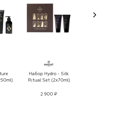
ture
Набор Hydro - Silk
Набор для
250ml)
Ritual Set (2x70ml)
чувствительной
кожи головы
Sensitive (2x100ml)
2 900 ₽
6 260 ₽