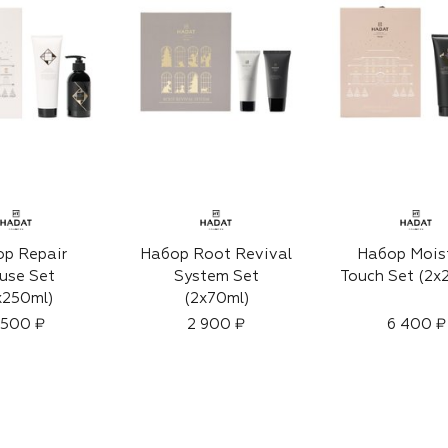
р Repair
Набор Root Revival
Набор Mois
use Set
System Set
Touch Set (2x
x250ml)
(2x70ml)
 500 ₽
2 900 ₽
6 400 ₽