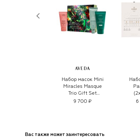
AVEDA
Набор масок Mini
Набо
Miracles Masque
Pa
Trio Gift Set
(2
(3x50ml)
9 700 ₽
6
Вас также может заинтересовать