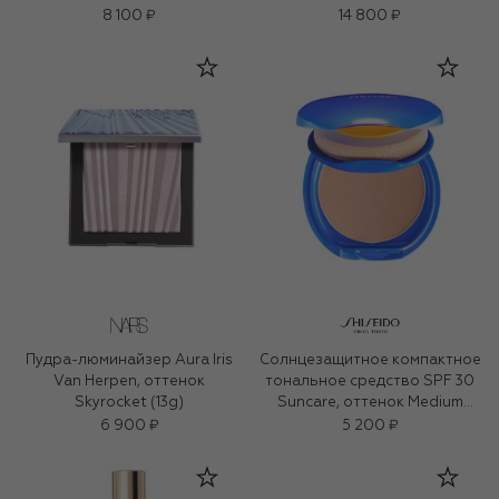
8 100 ₽
14 800 ₽
Пудра-люминайзер Aura Iris
Солнцезащитное компактное
Van Herpen, оттенок
тональное средство SPF 30
Skyrocket (13g)
Suncare, оттенок Medium
Biege (12g)
6 900 ₽
5 200 ₽