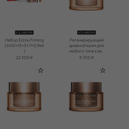
Набор Extra-Firming
Регенерирующий
(2x50+15+3+7+0,9ml
дневной крем для
)
любого типа кожи
Extra-Firming (50ml)
22 500 ₽
11 700 ₽