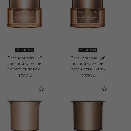
Регенерирующий
Регенерирующий
дневной крем для
ночной крем для
любого типа кожи
сухой кожи Extra-
SPF 15 Extra-Firming
Firming (50ml)
11 700 ₽
12 350 ₽
(50ml)