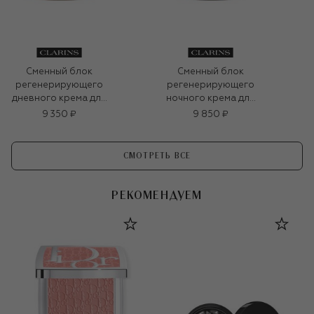
Сменный блок
Сменный блок
регенерирующего
регенерирующего
дневного крема для
ночного крема для
любого типа кожи
любого типа кожи
9 350 ₽
9 850 ₽
Extra-Firming (50ml)
Extra-Firming (50ml)
СМОТРЕТЬ ВСЕ
РЕКОМЕНДУЕМ