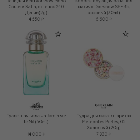
Тени для век Diorshow Mono
Корректирующая база под
Couleur Satin, оттенок 240
макияж Diorsnow SPF 35,
Деним(2g)
розовый (30ml)
4 550 ₽
6 600 ₽
Туалетная вода Un Jardin sur
Пудра для лица в шариках
le Nil (50ml)
Meteorites Perles, 02
Холодный (20g)
14 000 ₽
7 930 ₽