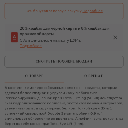
10% бонусов за первую покупку
Подробнее
20% кешбэк для чёрной карты и 8% кешбэк для
оранжевой карты
С Альфа-Банком на карту ЦУМа
Подробнее
СМОТРЕТЬ ПОХОЖИЕ МОДЕЛИ
О ТОВАРЕ
О БРЕНДЕ
В косметичке из переработанных волокон — средства, которые
сделают более гладкой и упругой кожу любого типа.
Регенерирующий дневной крем Extra-Firming (50 мл) действует за
счет гидролизованного коллагена, экстрактов пекана и митракарпа,
увеличивая запасы структурных белков. Ночной крем (15 мл),
усиленный сывороткой Double Serum (пробник 0,9 мл),
стимулирует обновление во время сна. А лифтинг зоны вокруг глаз
берет на себя концентрат Total Eye Lift (7 мл).