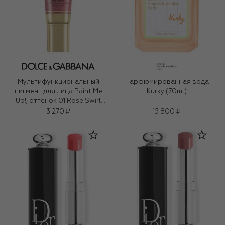
Мультифункциональный
Парфюмированная вода
пигмент для лица Paint Me
Kurky (70ml)
Up!, оттенок 01 Rose Swirl
(5ml)
3 270 ₽
15 800 ₽