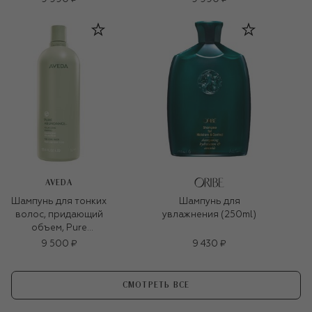
(200ml)
(200ml)
AVEDA
Шампунь для тонких
Шампунь для
волос, придающий
увлажнения (250ml)
объем, Pure
Abundance™
9 500 ₽
9 430 ₽
Volumizing Shampoo
(1000ml)
СМОТРЕТЬ ВСЕ