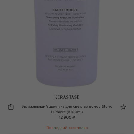
KERASTASE
Kerastase
Увлажняющий шампунь для светлых волос Blond
Lumiere (1000ml)
12 900 ₽
Последний экземпляр