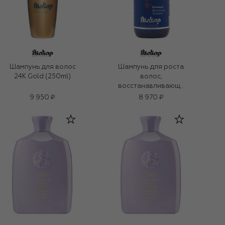
Шампунь для волос
Шампунь для роста
24K Gold (250ml)
волос,
восстанавливающи
й биобаланс
9 950 ₽
8 970 ₽
(250ml)