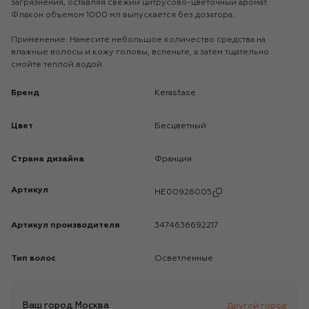
загрязнения, оставляя свежий цитрусово-цветочный аромат.
Флакон объемом 1000 мл выпускается без дозатора.
Применение: Нанесите небольшое количество средства на
влажные волосы и кожу головы, вспеньте, а затем тщательно
смойте теплой водой.
Бренд
Kerastase
Цвет
Бесцветный
Страна дизайна
Франция
Артикул
HE00926005
Артикул производителя
3474636692217
Тип волос
Осветленные
Ваш город
Москва
Другой город