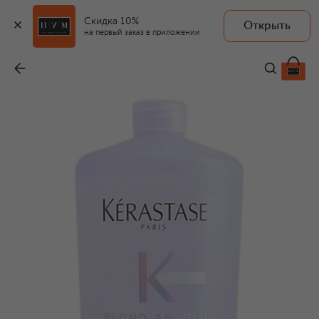
Скидка 10%
Открыть
KERASTASE
на первый заказ в приложении
Увлажняющий шампунь для светлых волос Blond Lumiere (1000ml)
-
12 900 ₽