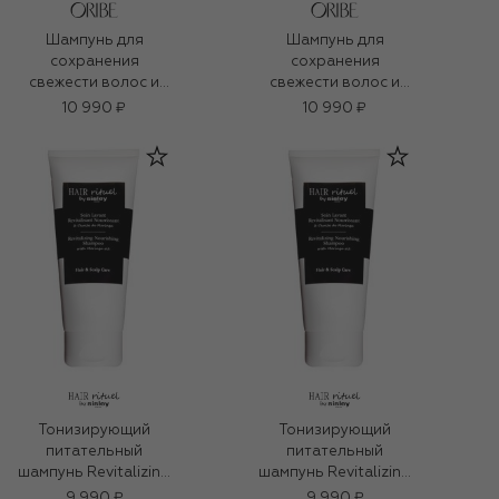
Шампунь для
Шампунь для
сохранения
сохранения
свежести волос и
свежести волос и
кожи головы
кожи головы
10 990 ₽
10 990 ₽
(250ml)
(250ml)
Тонизирующий
Тонизирующий
питательный
питательный
шампунь Revitalizing
шампунь Revitalizing
Nourishing Shampoo
Nourishing Shampoo
9 990 ₽
9 990 ₽