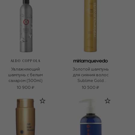
ALDO COPPOLA
Увлажняющий
Золотой шампунь
шампунь с белым
для сияния волос
сахаром (500ml)
Sublime Gold
(250ml)
10 900 ₽
10 500 ₽