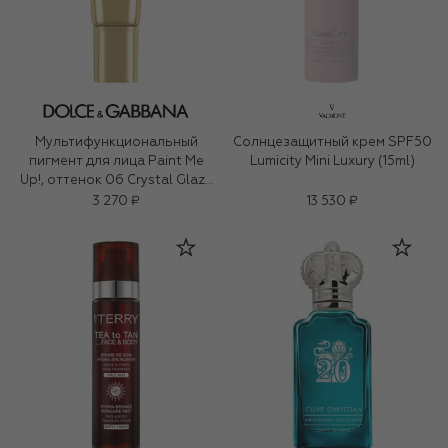
Мультифункциональный
Солнцезащитный крем SPF50
пигмент для лица Paint Me
Lumicity Mini Luxury (15ml)
Up!, оттенок 06 Crystal Glaze
(5ml)
3 270 ₽
13 530 ₽