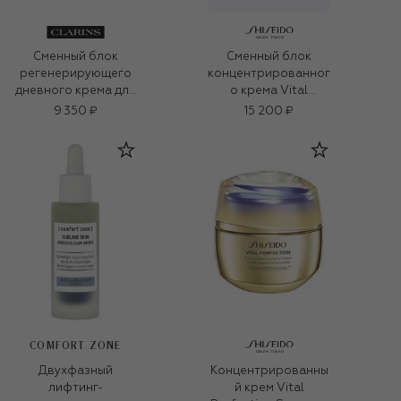
Сменный блок
Сменный блок
регенерирующего
концентрированног
дневного крема для
о крема Vital
любого типа кожи
Perfection Supreme
9 350 ₽
15 200 ₽
SPF 15 Extra-Firming
(50ml)
(50ml)
COMFORT ZONE
Двухфазный
Концентрированны
лифтинг-
й крем Vital