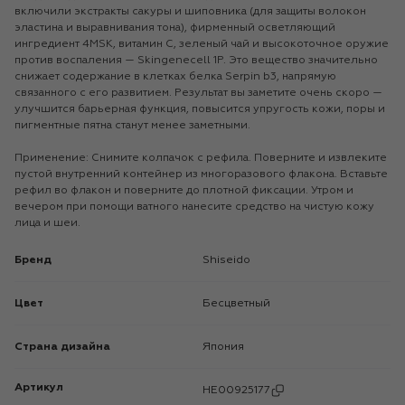
включили экстракты сакуры и шиповника (для защиты волокон
эластина и выравнивания тона), фирменный осветляющий
ингредиент 4MSK, витамин С, зеленый чай и высокоточное оружие
против воспаления — Skingenecell 1P. Это вещество значительно
снижает содержание в клетках белка Serpin b3, напрямую
связанного с его развитием. Результат вы заметите очень скоро —
улучшится барьерная функция, повысится упругость кожи, поры и
пигментные пятна станут менее заметными.
Применение: Снимите колпачок с рефила. Поверните и извлеките
пустой внутренний контейнер из многоразового флакона. Вставьте
рефил во флакон и поверните до плотной фиксации. Утром и
вечером при помощи ватного нанесите средство на чистую кожу
лица и шеи.
Бренд
Shiseido
Цвет
Бесцветный
Страна дизайна
Япония
Артикул
HE00925177