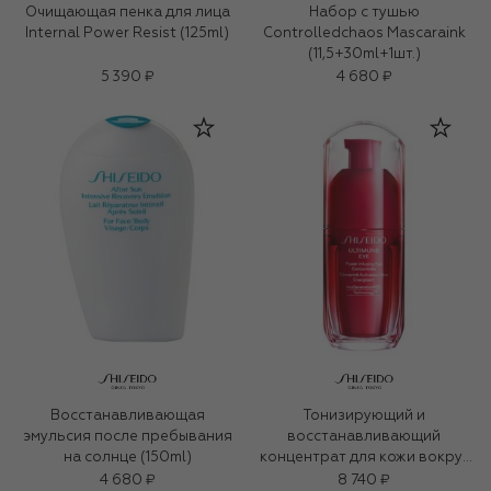
Очищающая пенка для лица
Набор c тушью
Internal Power Resist (125ml)
Controlledchaos Mascaraink
(11,5+30ml+1шт.)
5 390 ₽
4 680 ₽
Восстанавливающая
Тонизирующий и
эмульсия после пребывания
восстанавливающий
на солнце (150ml)
концентрат для кожи вокруг
глаз III Ultimune (15ml)
4 680 ₽
8 740 ₽