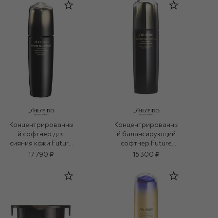
Концентрированны
Концентрированны
й софтнер для
й балансирующий
сияния кожи Future
софтнер Future
Solution LX (170ml)
Solution LX (170ml)
17 790 ₽
15 300 ₽