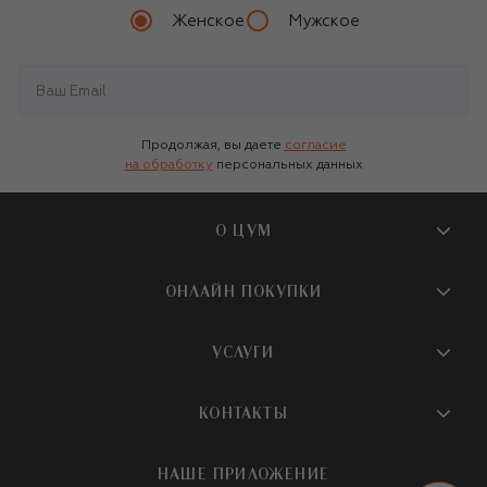
Женское
Мужское
Продолжая, вы даете
согласие
на обработку
персональных данных
О ЦУМ
О магазине
ОНЛАЙН ПОКУПКИ
Новости и события
Вопросы и ответы
УСЛУГИ
Бутики и ПВЗ ЦУМ
Мобильное приложение
Контакты
Шопинг-сервисы
КОНТАКТЫ
Доставка
Наша история
Шопинг со стилистом ЦУМ
Обмен и возврат
+7 495 933 73 00
Карьера
НАШЕ ПРИЛОЖЕНИЕ
Подарочная карта