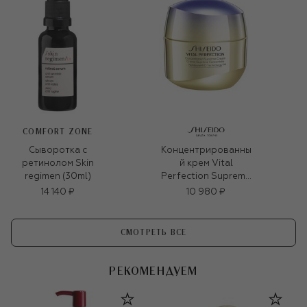
COMFORT ZONE
Сыворотка с
Концентрированны
ретинолом Skin
й крем Vital
regimen (30ml)
Perfection Supreme
(30ml)
14 140 ₽
10 980 ₽
СМОТРЕТЬ ВСЕ
РЕКОМЕНДУЕМ