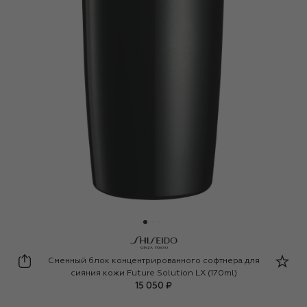
Shiseido
Сменный блок концентрированного софтнера для
сияния кожи Future Solution LX (170ml)
15 050 ₽