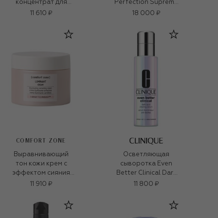
концентрат для
Perfection Supreme
сияния Sublime skin
(50ml)
11 610 ₽
18 000 ₽
(30ml)
COMFORT ZONE
Выравнивающий
Осветляющая
тон кожи крем с
сыворотка Even
эффектом сияния
Better Clinical Dark
Luminant (60ml)
Spot Clearing Serum
11 910 ₽
11 800 ₽
(50ml)