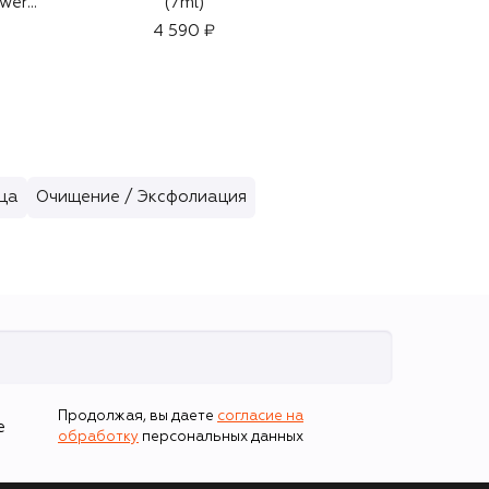
wer
(7ml)
Cosmos Flower
(30ml)
(50ml)
4 590 ₽
75 130 ₽
ица
Очищение / Эксфолиация
Продолжая, вы даете
согласие на
е
обработку
персональных данных