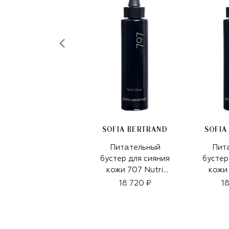
SOFIA BERTRAND
SOFIA
Питательный
Пит
бустер для сияния
бустер
кожи 707 Nutri
кожи 
Glow Booster
Glow
18 720 ₽
1
Solution (30ml)
Solut