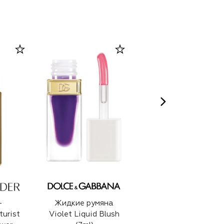
CLIVE CHRISTIAN
-
Жидкие румяна
Духи Noble
urist
Violet Liquid Blush
Collection VII