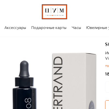
Аксессуары
Подарочные карты
Часы
Ювелирные 
S
So
И
Vi
ТО
1