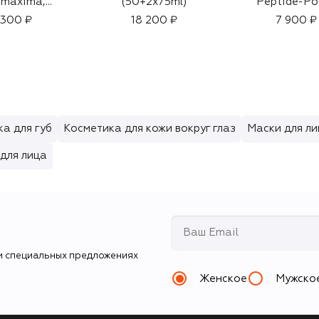
umaxima,
(50+2x75ml)
Peptide-Po
ок черный
Serum Primer 
 300 ₽
18 200 ₽
7 900 ₽
а для губ
Косметика для кожи вокруг глаз
Маски для л
для лица
и специальных предложениях
Женское
Мужско