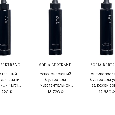
 BERTRAND
SOFIA BERTRAND
SOFIA BERT
ательный
Успокаивающий
Антивозрас
 для сияния
бустер для
бустер для 
707 Nutri
чувствительной
за кожей во
 Booster
кожи 702 Sensitive
глаз 709 Glob
8 720 ₽
18 720 ₽
17 680 ₽
ion (30ml)
Booster Solution
Contour Boo
(30ml)
Solution (3