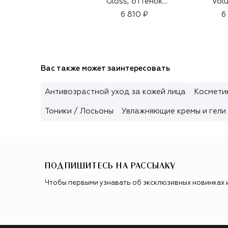
Gloss, оттенок
Vol
Copper Fever 352V
оттен
6 810 ₽
6
Вас также может заинтересовать
Антивозрастной уход за кожей лица
Косметик
Тоники / Лосьоны
Увлажняющие кремы и гели 
ПОДПИШИТЕСЬ НА РАССЫЛКУ
Чтобы первыми узнавать об эксклюзивных новинках 