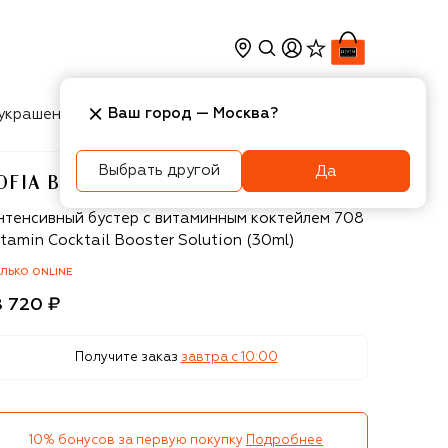
Ваш город —
Москва
?
украшения
Косметика
Интерьер
Новости
Выбрать другой
Да
OFIA BERTRAND
fia Bertrand
нтенсивный бустер с витаминным коктейлем 708
tamin Cocktail Booster Solution (30ml)
ЛЬКО ONLINE
8 720 ₽
Получите заказ
завтра c 10:00
10% бонусов за первую покупку
Подробнее