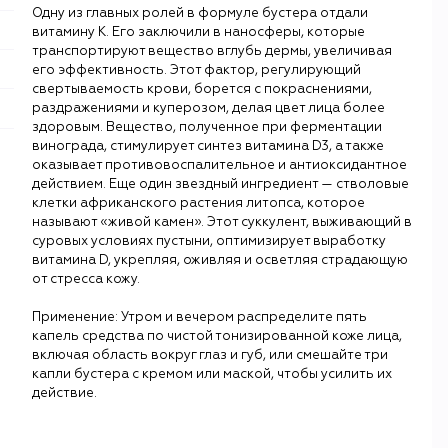
Одну из главных ролей в формуле бустера отдали
витамину К. Его заключили в наносферы, которые
транспортируют вещество вглубь дермы, увеличивая
его эффективность. Этот фактор, регулирующий
свертываемость крови, борется с покраснениями,
раздражениями и куперозом, делая цвет лица более
здоровым. Вещество, полученное при ферментации
винограда, стимулирует синтез витамина D3, а также
оказывает противовоспалительное и антиоксидантное
действием. Еще один звездный ингредиент — стволовые
клетки африканского растения литопса, которое
называют «живой камен». Этот суккулент, выживающий в
суровых условиях пустыни, оптимизирует выработку
витамина D, укрепляя, оживляя и осветляя страдающую
от стресса кожу.
Применение: Утром и вечером распределите пять
капель средства по чистой тонизированной коже лица,
включая область вокруг глаз и губ, или смешайте три
капли бустера с кремом или маской, чтобы усилить их
действие.