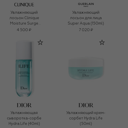
Увлажняющий
Увлажняющий
лосьон Clinique
лосьон для лица
Moisture Surge
Super Aqua (150ml)
Hydro-Infused
4 500 ₽
7 020 ₽
Lotion (200ml)
Увлажняющая
Увлажняющий крем-
сыворотка-сорбе
сорбет Hydra Life
Hydra Life (40ml)
(50ml)