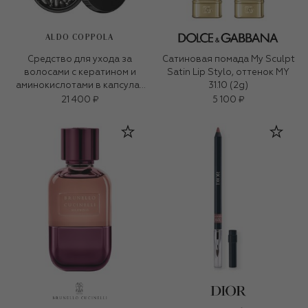
ALDO COPPOLA
Средство для ухода за
Сатиновая помада My Sculpt
волосами с кератином и
Satin Lip Stylo, оттенок MY
аминокислотами в капсулах
31.10 (2g)
(100&times;0.95ml)
21 400 ₽
5 100 ₽