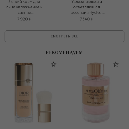
Легкий крем для
Увлажняющая и
лица увлажнение и
осветляющая
сияние
эссенция Hydra-
Hydramemory (60ml)
Dose HA Booster
7 920 ₽
7 340 ₽
(100ml)
СМОТРЕТЬ ВСЕ
РЕКОМЕНДУЕМ