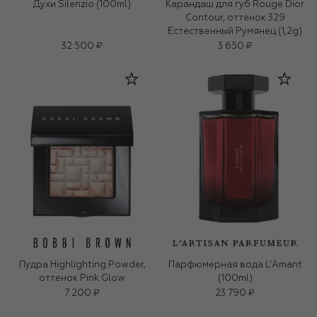
Духи Silenzio (100ml)
Карандаш для губ Rouge Dior
Contour, оттенок 329
Естественный Румянец (1,2g)
32 500 ₽
3 650 ₽
Пудра Highlighting Powder,
Парфюмерная вода L’Amant
оттенок Pink Glow
(100ml)
7 200 ₽
23 790 ₽