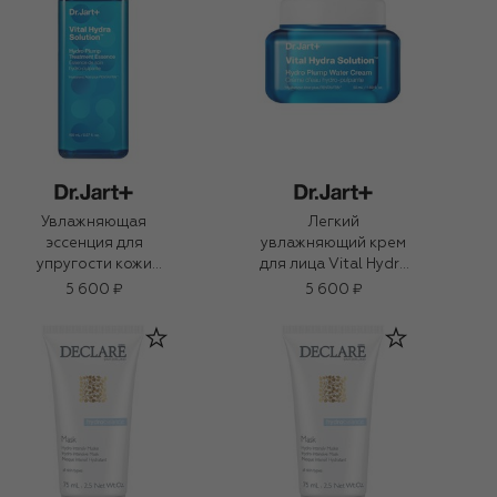
Увлажняющая
Легкий
эссенция для
увлажняющий крем
упругости кожи
для лица Vital Hydra
Vital Hydra Solution
Solution (50ml)
5 600 ₽
5 600 ₽
(150ml)