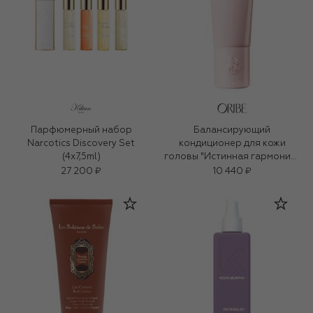
Парфюмерный набор
Балансирующий
Narcotics Discovery Set
кондиционер для кожи
(4x7,5ml)
головы "Истинная гармония"
(200ml)
27 200 ₽
10 440 ₽