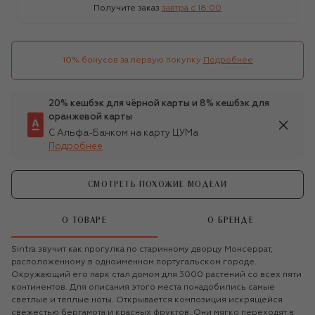
Получите заказ
завтра c 18:00
10% бонусов за первую покупку
Подробнее
20% кешбэк для чёрной карты и 8% кешбэк для
оранжевой карты
С Альфа-Банком на карту ЦУМа
Подробнее
СМОТРЕТЬ ПОХОЖИЕ МОДЕЛИ
О ТОВАРЕ
О БРЕНДЕ
Sintra звучит как прогулка по старинному дворцу Монсеррат,
расположенному в одноименном португальском городе.
Окружающий его парк стал домом для 3000 растений со всех пяти
континентов. Для описания этого места понадобились самые
светлые и теплые ноты. Открывается композиция искрящейся
свежестью бергамота и красных фруктов. Они мягко переходят в