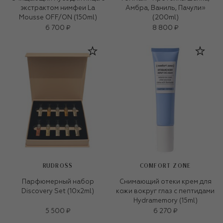
экстрактом нимфеи La
Амбра, Ваниль, Пачули»
Mousse OFF/ON (150ml)
(200ml)
6 700 ₽
8 800 ₽
RUDROSS
COMFORT ZONE
Парфюмерный набор
Снимающий отеки крем для
Discovery Set (10x2ml)
кожи вокруг глаз c пептидами
Hydramemory (15ml)
5 500 ₽
6 270 ₽