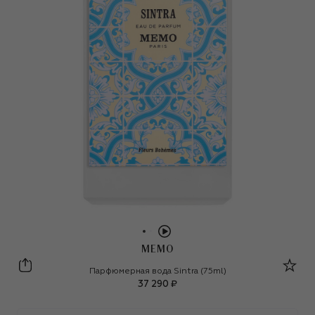
MEMO
Memo
Парфюмерная вода Sintra (75ml)
37 290 ₽