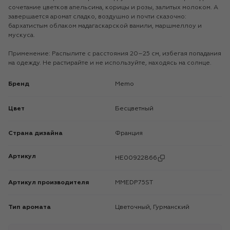
сочетание цветков апельсина, корицы и розы, залитых молоком. А
завершается аромат сладко, воздушно и почти сказочно:
бархатистым облаком мадагаскарской ванили, маршмеллоу и
мускуса.
Применение: Распылите с расстояния 20–25 см, избегая попадания
на одежду. Не растирайте и не используйте, находясь на солнце.
Бренд
Memo
Цвет
Бесцветный
Страна дизайна
Франция
Артикул
HE00922866
Артикул производителя
MMEDP75ST
Тип аромата
Цветочный, Гурманский