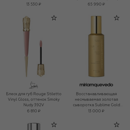
13 530 ₽
65 990 ₽
Блеск для губ Rouge Stiletto
Восстанавливающая
Vinyl Gloss, оттенок Smoky
несмываемая золотая
Nudy 392V
сыворотка Sublime Gold
(150ml)
6 810 ₽
13 000 ₽