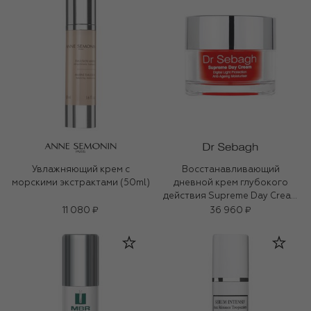
Увлажняющий крем с
Восстанавливающий
морскими экстрактами (50ml)
дневной крем глубокого
действия Supreme Day Cream
(50ml)
11 080 ₽
36 960 ₽