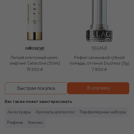
Легкий клеточный крем-
Рефил сатиновой губной
лифтинг Cellective (50ml)
помады, оттенок Duchess (3g)
73 650 ₽
7 900 ₽
В корзину
Быстрая покупка
Вас также может заинтересовать
Аксессуары
Ароматы для волос
Парфюмерные наборы
Рефилы
Унисекс