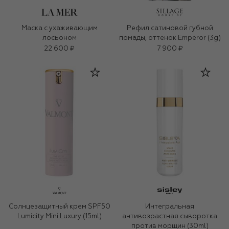
Маска с ухаживающим
Рефил сатиновой губной
лосьоном
помады, оттенок Emperor (3g)
22 600 ₽
7 900 ₽
Солнцезащитный крем SPF50
Интегральная
Lumicity Mini Luxury (15ml)
антивозрастная сыворотка
против морщин (30ml)