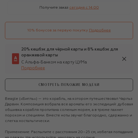
Получите заказ
сегодня c 14:00
10% бонусов за первую покупку
Подробнее
20% кешбэк для чёрной карты и 8% кешбэк для
оранжевой карты
С Альфа-Банком на карту ЦУМа
Подробнее
СМОТРЕТЬ ПОХОЖИЕ МОДЕЛИ
Beagle («Бигль») — это корабль, на котором путешествовал Чарльз
Дарвин. Композиция вобрала все ароматы его экспедиций: дубовая
обшивка корабля пропитана соленым морем, а в трюме пахнет
порохом и специями. Вместе ноты звучат благородно, сдержанно и
слегка ностальгически.
Применение: Распылите с расстояния 20–25 см, избегая попадания
на одежду. Не используйте, находясь на солнце.