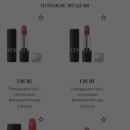
ПОХОЖИЕ МОДЕЛИ
Помада для губ с
Помада для губ с
сатиновым
сатиновым
финишем Rouge
финишем Rouge
Dior, оттенок 720
Dior, оттенок 720
5 850 ₽
5 850 ₽
Икона (3,5g)
Икона (3,5g)