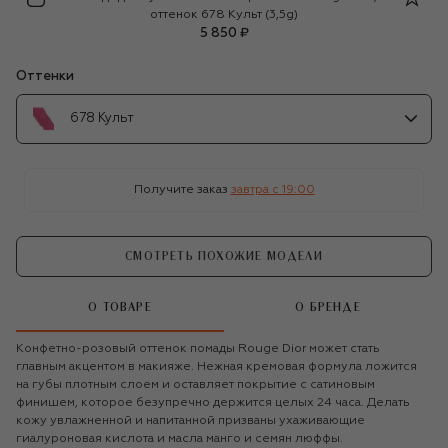
оттенок 678 Культ (3,5g)
5 850 ₽
Оттенки
678 Культ
Получите заказ
завтра c 19:00
СМОТРЕТЬ ПОХОЖИЕ МОДЕЛИ
О ТОВАРЕ
О БРЕНДЕ
Конфетно-розовый оттенок помады Rouge Dior может стать
главным акцентом в макияже. Нежная кремовая формула ложится
на губы плотным слоем и оставляет покрытие с сатиновым
финишем, которое безупречно держится целых 24 часа. Делать
кожу увлажненной и напитанной призваны ухаживающие
гиалуроновая кислота и масла манго и семян люффы.