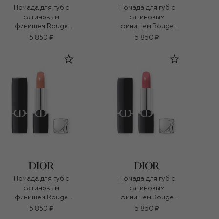
Помада для губ с
Помада для губ с
сатиновым
сатиновым
финишем Rouge
финишем Rouge
Dior, оттенок 525
Dior, оттенок 683
5 850 ₽
5 850 ₽
Детка (3,5g)
Рандеву (3,5g)
Помада для губ с
Помада для губ с
сатиновым
сатиновым
финишем Rouge
финишем Rouge
Dior, оттенок 219
Dior, оттенок 277
5 850 ₽
5 850 ₽
Розовый (3,5g)
Дерзкая (3,5g)