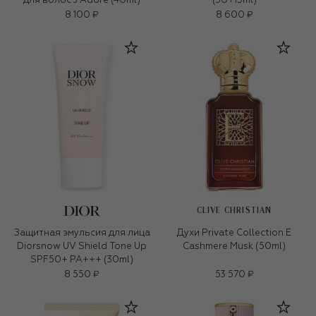
для волос J'Adore (40ml)
(30+15ml)
8 100 ₽
8 600 ₽
CLIVE CHRISTIAN
Защитная эмульсия для лица
Духи Private Collection E
Diorsnow UV Shield Tone Up
Cashmere Musk (50ml)
SPF50+ PA+++ (30ml)
8 550 ₽
53 570 ₽