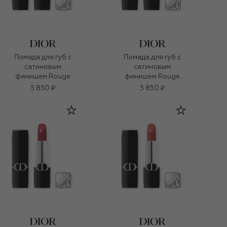
Помада для губ с
Помада для губ с
сатиновым
сатиновым
финишем Rouge
финишем Rouge
Dior, оттенок 365
Dior, оттенок 999
5 850 ₽
5 850 ₽
Новый мир (3,5g)
(3,5g)