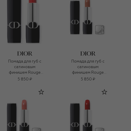
Помада для губ с
Помада для губ с
сатиновым
сатиновым
финишем Rouge
финишем Rouge
Dior, оттенок 453
Dior, оттенок 240
5 850 ₽
5 850 ₽
Любимая (3,5g)
Обожать (3,5g)