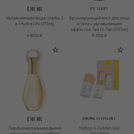
BY TERRY
Увлажняющая вода-сорбе 2
Бронзирующий мист для лица
в 1 Hydra Life (175ml)
и тела с увлажняющим
эффектом Tea to Tan (100ml)
4 800 ₽
9 700 ₽
DRUNK ELEPHANT
Парфюмированная дымка
Набор A Golden Veil