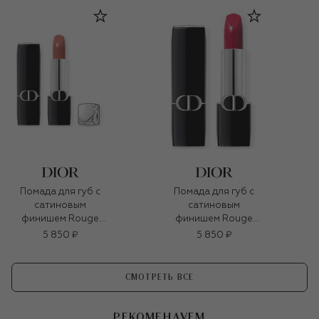
Помада для губ с
Помада для губ с
сатиновым
сатиновым
финишем Rouge
финишем Rouge
Dior, оттенок 434
Dior, оттенок 766
5 850 ₽
5 850 ₽
Прогулка (3,5g)
Розовые Арфисты
(3,5g)
СМОТРЕТЬ ВСЕ
РЕКОМЕНДУЕМ