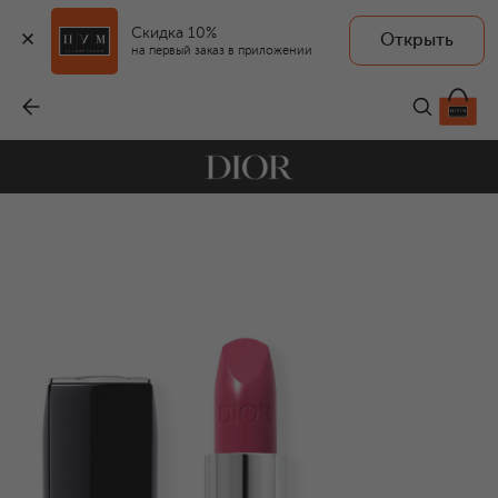
Скидка 10%
Открыть
на первый заказ в приложении
Помада для губ с сатиновым финишем Rouge Dior, оттенок 678 Культ (3,5g)
-
5 850 ₽