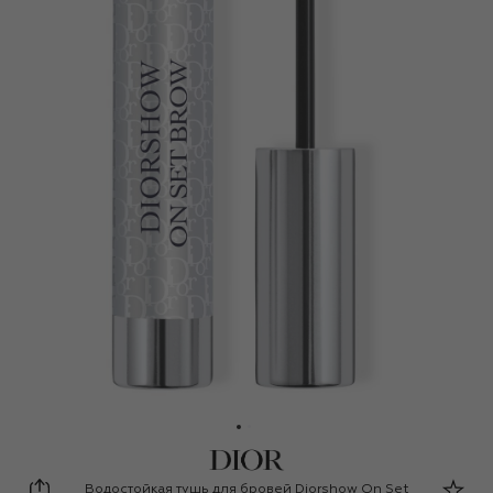
Dior
Водостойкая тушь для бровей Diorshow On Set