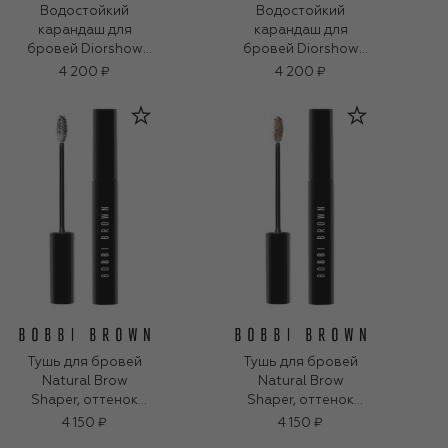
Водостойкий
Водостойкий
карандаш для
карандаш для
бровей Diorshow
бровей Diorshow
Brow Styler, оттенок
Brow Styler, оттенок
4 200 ₽
4 200 ₽
03 Коричневый
032 Темно-
коричневый
Тушь для бровей
Тушь для бровей
Natural Brow
Natural Brow
Shaper, оттенок
Shaper, оттенок
Clear (3g)
Slate (3g)
4 150 ₽
4 150 ₽