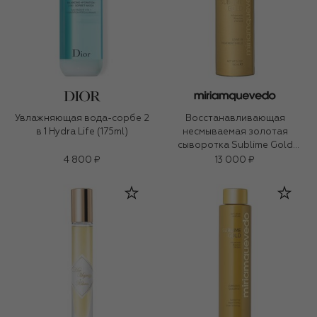
Увлажняющая вода-сорбе 2
Восстанавливающая
в 1 Hydra Life (175ml)
несмываемая золотая
сыворотка Sublime Gold
(150ml)
4 800 ₽
13 000 ₽