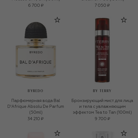
6 700 ₽
7 050 ₽
BYREDO
BY TERRY
Парфюмерная вода Bal
Бронзирующий мист для лица
D'Afrique Absolu De Parfum
и тела с увлажняющим
(50ml)
эффектом Tea to Tan (100ml)
34 210 ₽
9 700 ₽