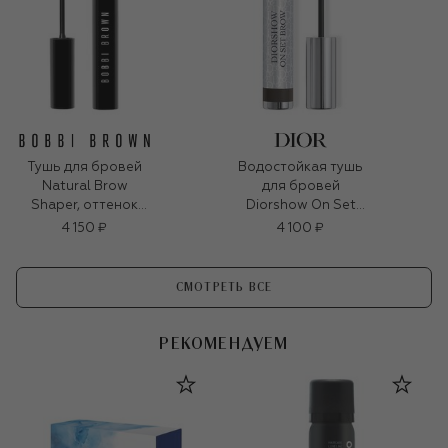
Тушь для бровей
Водостойкая тушь
Natural Brow
для бровей
Shaper, оттенок
Diorshow On Set
Espresso (3g)
Brow, оттенок 05
4 150 ₽
4 100 ₽
Черный (5ml)
СМОТРЕТЬ ВСЕ
РЕКОМЕНДУЕМ