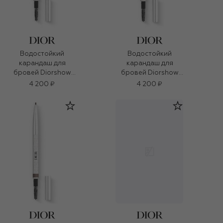
Водостойкий
Водостойкий
карандаш для
карандаш для
бровей Diorshow
бровей Diorshow
Brow Styler, оттенок
Brow Styler, оттенок
4 200 ₽
4 200 ₽
033 Серый
01 Блонд