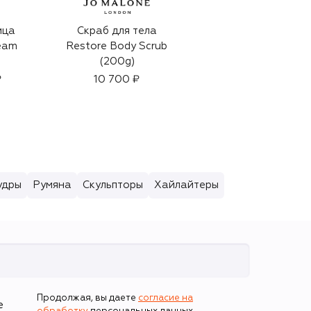
ица
Скраб для тела
Парфюмерная вода
ream
Restore Body Scrub
Devil Tender (50ml)
(200g)
34 000 ₽
₽
10 700 ₽
удры
Румяна
Скульпторы
Хайлайтеры
Продолжая, вы даете
согласие на
е