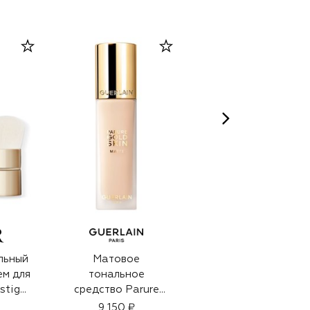
льный
Матовое
Матовое
ем для
тональное
тональное
stige
средство Parure
средство Parure
uide
Gold Skin Matte
Gold Skin Matte
9 150 ₽
9 150 ₽