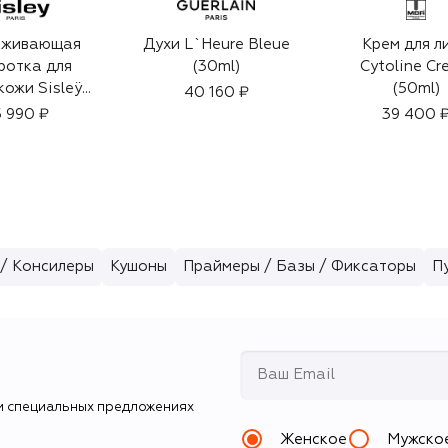
аживающая
Духи L`Heure Bleue
Крем для л
ротка для
(30ml)
Cytoline C
кожи Sisleÿa
(50ml)
40 160 ₽
ral Anti-Âge
 990 ₽
39 400 
30ml)
/ Консилеры
Кушоны
Праймеры / Базы / Фиксаторы
П
и специальных предложениях
Женское
Мужско