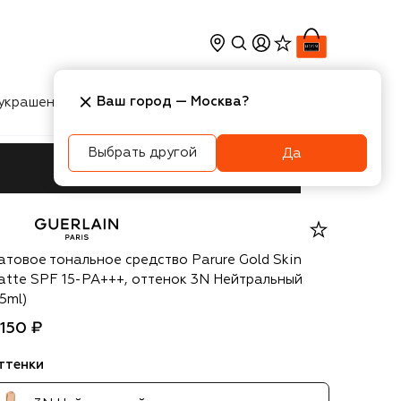
Ваш город —
Москва
?
украшения
Косметика
Интерьер
Новости
Выбрать другой
Да
erlain
атовое тональное средство Parure Gold Skin
atte SPF 15-PA+++, оттенок 3N Нейтральный
5ml)
 150 ₽
ттенки