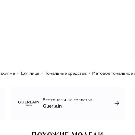
больше 1000 композиций, в том числе восточный
Shalimar и глубокий La Petite Robe Noire.
Бренд был автором косметических и парфюмерных
открытий: первая губная помада в тюбике, первый
фужерный аромат, в котором есть натуральные и
синтетические ноты. Линия косметики Orchidée Impériale
появилась после 7 лет изучения молекул четырех
орхидей. А для средств гаммы Abeille Royale марка
создала исключительную смесь меда и маточного
молочка.
макияжа
Для лица
Тональные средства
Матовое тональное ср
Вся продукция Guerlain родом из Франции: в Орфене
появляются ароматы, а в Шартре – средства по уходу за
кожей и декоративная косметика: будь то легендарные
«метеориты» Météorites Compact или помада Rouge G в
футляре, усовершенствованном ювелиром с
Все тональные средства
Вандомской площади Лоренцем Баумером.
Guerlain