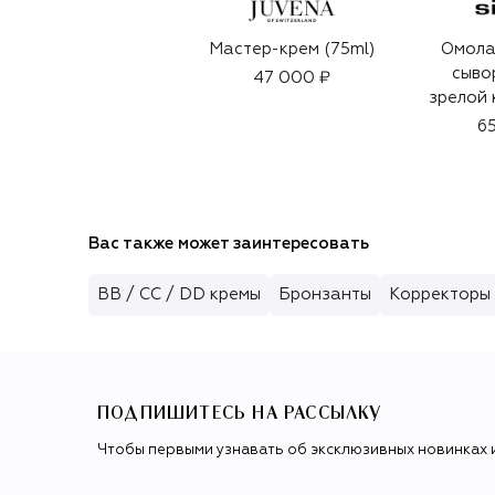
Мастер-крем (75ml)
Омол
сыво
47 000 ₽
зрелой 
L'Intég
65
(
Вас также может заинтересовать
BB / CC / DD кремы
Бронзанты
Корректоры 
ПОДПИШИТЕСЬ НА РАССЫЛКУ
Чтобы первыми узнавать об эксклюзивных новинках 