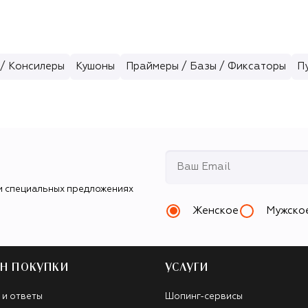
/ Консилеры
Кушоны
Праймеры / Базы / Фиксаторы
П
и специальных предложениях
Женское
Мужско
Н ПОКУПКИ
УСЛУГИ
 и ответы
Шопинг-сервисы