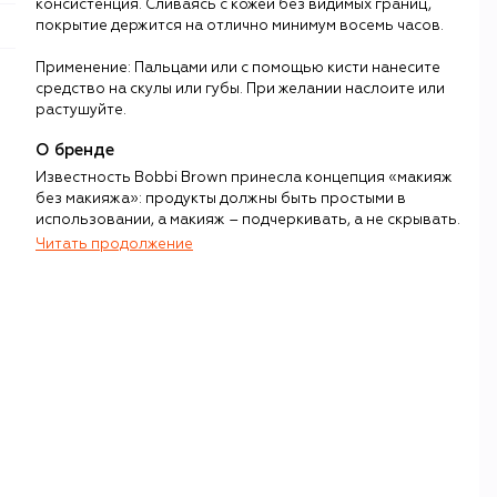
консистенция. Сливаясь с кожей без видимых границ,
покрытие держится на отлично минимум восемь часов.
Применение: Пальцами или с помощью кисти нанесите
средство на скулы или губы. При желании наслоите или
растушуйте.
О бренде
Известность Bobbi Brown принесла концепция «макияж
без макияжа»: продукты должны быть простыми в
использовании, а макияж – подчеркивать, а не скрывать.
Читать продолжение
С такой идеей визажист Бобби Браун в 1991 году, эпоху
неоновых помад и яркого контуринга, выпустила свою
первую коллекцию из 10 помад оттенков, максимально
подходящих под реальный тон кожи.
Опыт работы визажистом стал конкурентным
преимуществом Браун: она хотела создавать косметику
не для профессионалов, а для всех женщин, понимая, как
сложно наносить макияж непрофессионалу. Так
появились кремовые текстуры (кремовые тени в стике
Long-Wear Cream Shadow Stick тут же стали
бестселлером) и формат многофункциональных