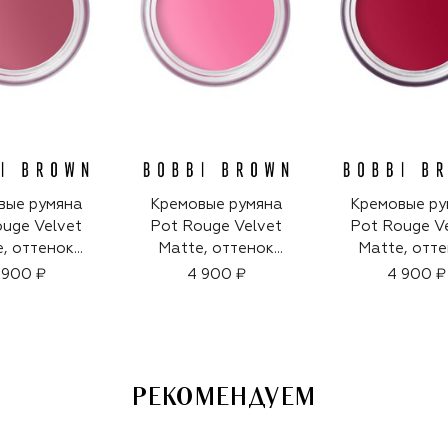
вые румяна
Кремовые румяна
Кремовые ру
uge Velvet
Pot Rouge Velvet
Pot Rouge V
, оттенок
Matte, оттенок
Matte, отт
lum​ (8,5g)
Peony (8,5g)
Pomegranate​ 
 900 ₽
4 900 ₽
4 900 ₽
РЕКОМЕНДУЕМ