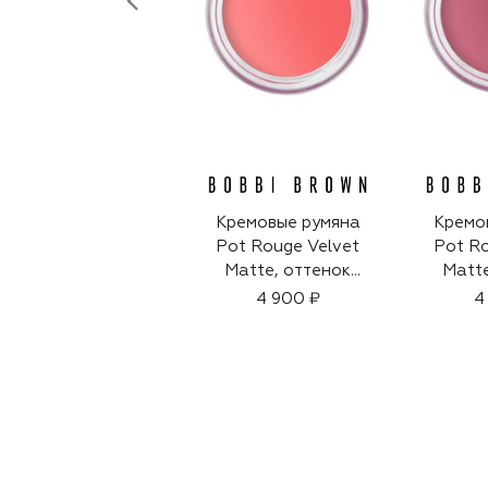
Кремовые румяна
Кремо
Pot Rouge Velvet
Pot Ro
Matte, оттенок
Matte
Apricot Rush​ (8,5g)
Soft P
4 900 ₽
4