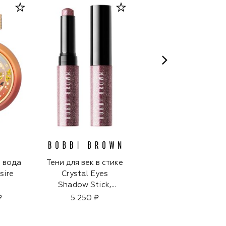
 вода
Тени для век в стике
Хайлайтер Dior
sire
Crystal Eyes
Forever Glow
Shadow Stick,
Luminizer, оттенок
оттенок Brilliant
02 Gold Halo (6g)
₽
5 250 ₽
6 700 ₽
Violet (2g)