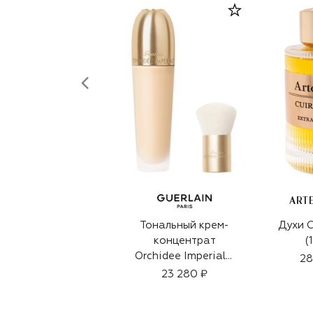
ART
Тональный крем-
Духи C
концентрат
(
Orchidee Imperiale,
28
оттенок 01N (30ml)
23 280 ₽