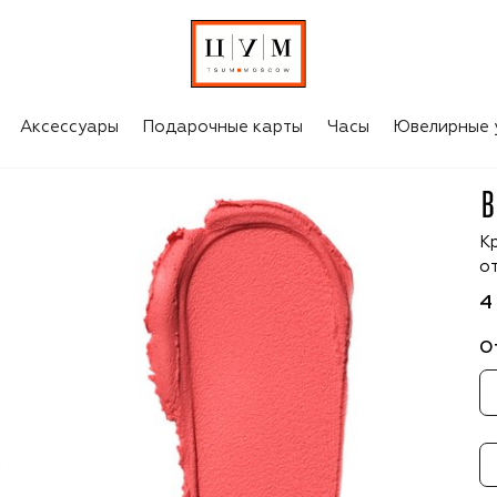
Аксессуары
Подарочные карты
Часы
Ювелирные 
B
К
от
4
О