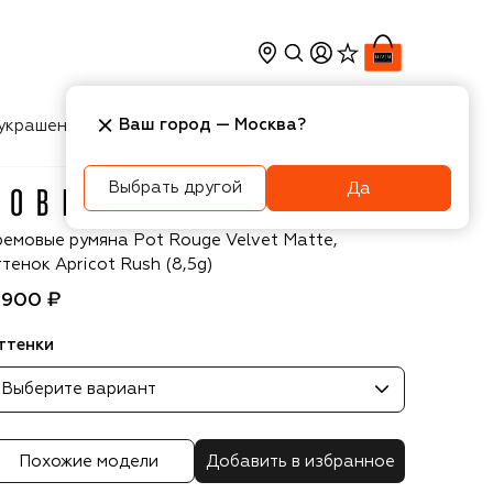
Ваш город —
Москва
?
украшения
Косметика
Интерьер
Новости
Выбрать другой
Да
obbi Brown
ремовые румяна Pot Rouge Velvet Matte,
тенок Apricot Rush​ (8,5g)
 900 ₽
ттенки
Выберите вариант
Похожие модели
Добавить в избранное