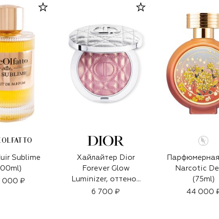
EOLFATTO
uir Sublime
Хайлайтер Dior
Парфюмерная
100ml)
Forever Glow
Narcotic De
Luminizer, оттенок
(75ml)
 000 ₽
04 Pink Strobe (6g)
6 700 ₽
44 000 