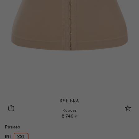
BYE BRA
Bye Bra
Корсет
8 740 ₽
Размер
INT
XXL