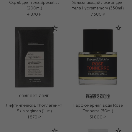
Скраб для тела Specialist
Увлажняющий лосьон для
(200ml)
тела Hydramemory (350ml)
4 870 ₽
7 580 ₽
COMFORT ZONE
Лифтинг-маска «Коллаген+»
Парфюмерная вода Rose
Skin regimen (1шт.)
Tonnerre (50ml)
1 870 ₽
31 800 ₽