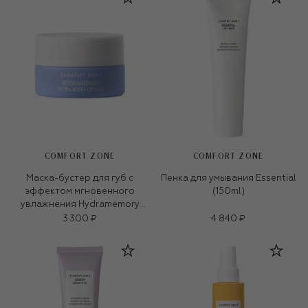
COMFORT ZONE
COMFORT ZONE
Маска-бустер для губ с
Пенка для умывания Essential
эффектом мгновенного
(150ml)
увлажнения Hydramemory
(10ml)
3 300 ₽
4 840 ₽