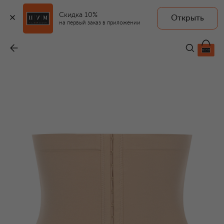
Скидка 10%
Открыть
BYE BRA
на первый заказ в приложении
Корсет
-
8 740 ₽