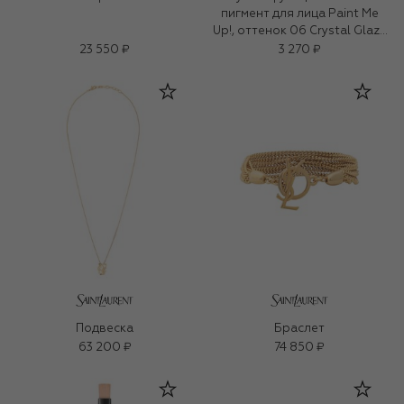
пигмент для лица Paint Me
Up!, оттенок 06 Crystal Glaze
(5ml)
23 550 ₽
3 270 ₽
Подвеска
Браслет
63 200 ₽
74 850 ₽