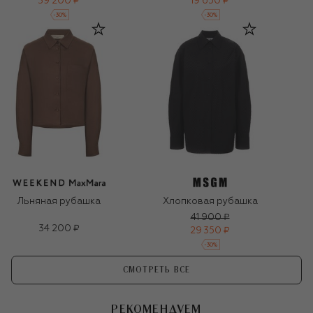
39 200 ₽
19 650 ₽
-
30
%
-
30
%
Льняная рубашка
Хлопковая рубашка
41 900 ₽
34 200 ₽
29 350 ₽
-
30
%
СМОТРЕТЬ ВСЕ
РЕКОМЕНДУЕМ