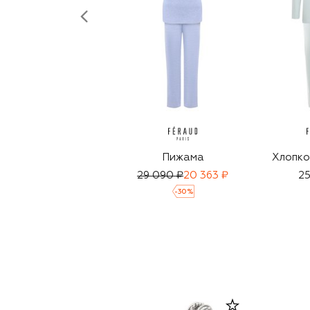
Пижама
Хлопко
29 090 ₽
20 363 ₽
25
-
30
%