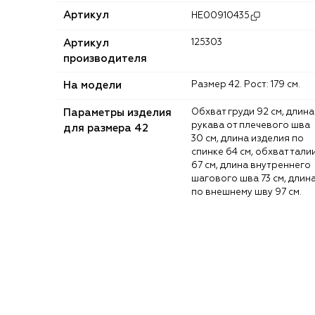
Артикул
HE00910435
Артикул
125303
производителя
На модели
Размер 42. Рост: 179 см.
Параметры изделия
Обхват груди 92 см, длина
рукава от плечевого шва
для размера 42
30 см, длина изделия по
спинке 64 см, обхват тали
67 см, длина внутреннего
шагового шва 73 см, длин
по внешнему шву 97 см.