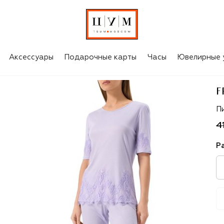
Аксессуары
Подарочные карты
Часы
Ювелирные 
F
Fr
П
4
Р