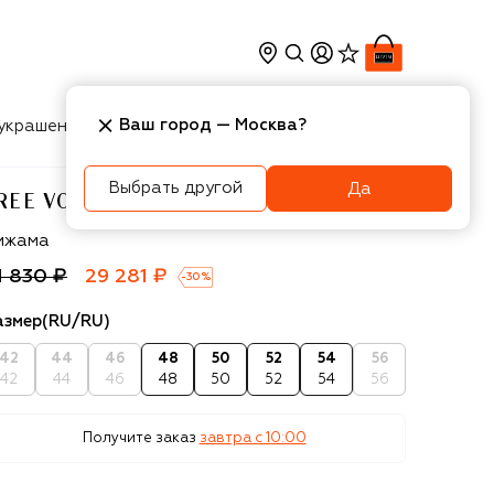
Ваш город —
Москва
?
украшения
Косметика
Интерьер
Новости
Выбрать другой
Да
REE VOOGUE
ee Voogue
ижама
1 830 ₽
29 281 ₽
-
30
%
азмер
(RU/RU)
42
44
46
48
50
52
54
56
42
44
46
48
50
52
54
56
Получите заказ
завтра c 10:00