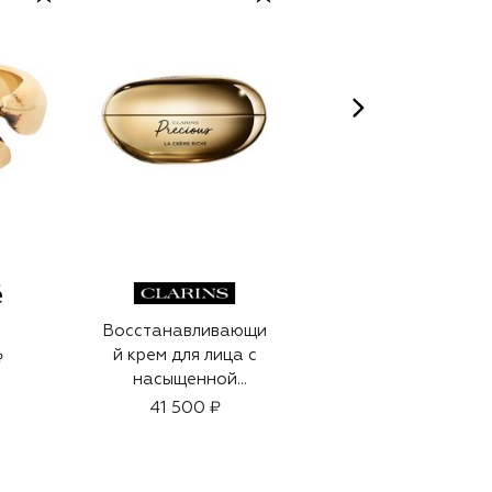
Восстанавливающи
Кольцо
й крем для лица с
₽
59 850 ₽
насыщенной
текстурой Clarins
41 500 ₽
Precious (50ml)