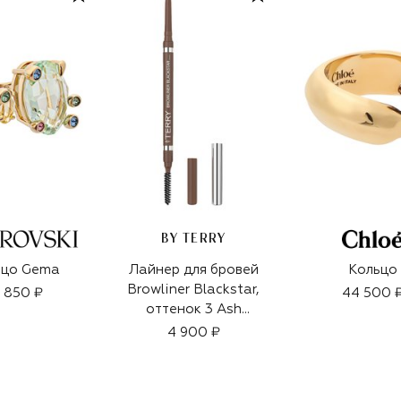
BY TERRY
ьцо Gema
Лайнер для бровей
Кольцо
Browliner Blackstar,
9 850 ₽
44 500 
оттенок 3 Ash
Brown (0,09g)
4 900 ₽