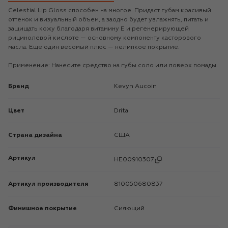
Celestial Lip Gloss способен на многое. Придаст губам красивый
оттенок и визуальный объем, а заодно будет увлажнять, питать и
защищать кожу благодаря витамину Е и регенерирующей
рицинолевой кислоте — основному компоненту касторового
масла. Еще один весомый плюс — нелипкое покрытие.
Применение: Нанесите средство на губы соло или поверх помады.
Бренд
Kevyn Aucoin
Цвет
Drita
Страна дизайна
США
Артикул
HE00910307
Артикул производителя
810050680837
Финишное покрытие
Сияющий