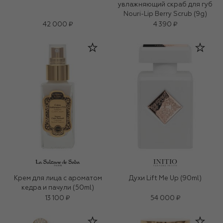
увлажняющий скраб для губ
Nouri-Lip Berry Scrub (9g)
42 000 ₽
4 390 ₽
Крем для лица c ароматом
Духи Lift Me Up (90ml)
кедра и пачули (50ml)
13 100 ₽
54 000 ₽