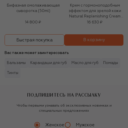
Бифазная омолаживающая
Крем с гормоноподобным
сыворотка (50ml)
эффектом для зрелой кожи
Natural Replenishing Cream
(50ml)
14 800 ₽
16 630 ₽
В корзину
Быстрая покупка
Вас также может заинтересовать
Бальзамы
Карандаши для губ
Масло для губ
Помады
Тинты
ПОДПИШИТЕСЬ НА РАССЫЛКУ
Чтобы первыми узнавать об эксклюзивных новинках и
специальных предложениях
Женское
Мужское