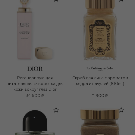
Регенерирующая
Скраб для лица c ароматом
питательная сыворотка для
кедра и пачулей (100ml)
кожи вокруг глаз Dior
Prestige (20ml)
34 600 ₽
11 900 ₽