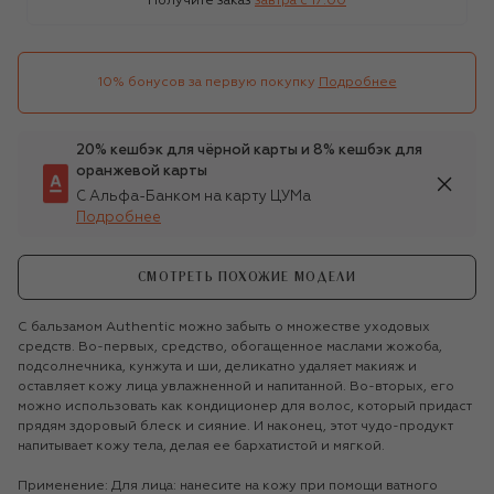
Получите заказ
завтра c 17:00
10% бонусов за первую покупку
Подробнее
20% кешбэк для чёрной карты и 8% кешбэк для
оранжевой карты
С Альфа-Банком на карту ЦУМа
Подробнее
СМОТРЕТЬ ПОХОЖИЕ МОДЕЛИ
С бальзамом Authentic можно забыть о множестве уходовых
средств. Во-первых, средство, обогащенное маслами жожоба,
подсолнечника, кунжута и ши, деликатно удаляет макияж и
оставляет кожу лица увлажненной и напитанной. Во-вторых, его
можно использовать как кондиционер для волос, который придаст
прядям здоровый блеск и сияние. И наконец, этот чудо-продукт
напитывает кожу тела, делая ее бархатистой и мягкой.
Применение: Для лица: нанесите на кожу при помощи ватного