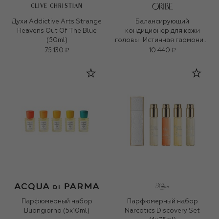
CLIVE CHRISTIAN
Духи Addictive Arts Strange
Балансирующий
Heavens Out Of The Blue
кондиционер для кожи
(50ml)
головы "Истинная гармония"
(200ml)
75 130 ₽
10 440 ₽
Парфюмерный набор
Парфюмерный набор
Buongiorno (5x10ml)
Narcotics Discovery Set