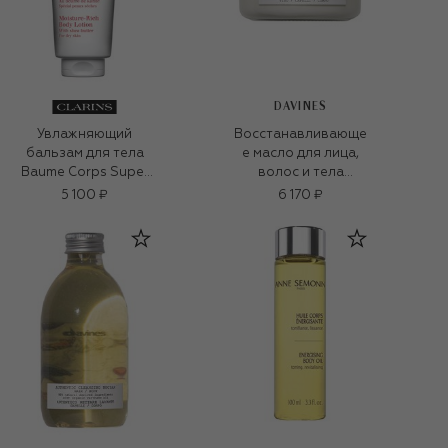
DAVINES
Увлажняющий
Восстанавливающе
бальзам для тела
е масло для лица,
Baume Corps Super
волос и тела
Hydratant (200ml)
Authentic (230ml)
5 100 ₽
6 170 ₽