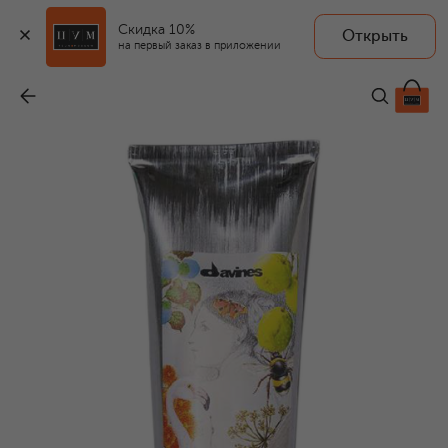
Скидка 10%
Открыть
DAVINES
на первый заказ в приложении
Увлажняющий бальзам для лица, волос, тела Authentic (150ml)
-
4 390 ₽