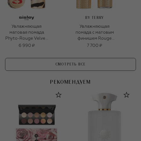
BY TERRY
Увлажняющая
Увлажняющая
матовая помада
помада с матовым
Phyto-Rouge Velvet,
финишем Rouge
оттенок 10
Opulent, оттенок 1
6 990 ₽
7 700 ₽
Натуральный
Vintage Nude (3,5g)
бежевый (3g)
СМОТРЕТЬ ВСЕ
РЕКОМЕНДУЕМ