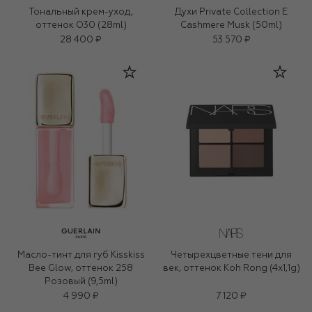
Тональный крем-уход,
Духи Private Collection E
оттенок O30 (28ml)
Cashmere Musk (50ml)
28 400 ₽
53 570 ₽
Масло-тинт для губ Kisskiss
Четырехцветные тени для
Bee Glow, оттенок 258
век, оттенок Koh Rong (4x1,1g)
Розовый (9,5ml)
4 990 ₽
7 120 ₽