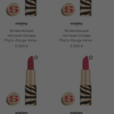
Увлажняющая
Увлажняющая
матовая помада
матовая помада
Phyto-Rouge Velvet,
Phyto-Rouge Velvet,
оттенок 43 Темно-
оттенок 41
6 990 ₽
6 990 ₽
красный (3g)
Классический
красный (3g)