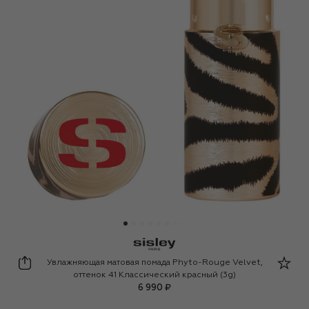
Sisley
Увлажняющая матовая помада Phyto-Rouge Velvet,
оттенок 41 Классический красный (3g)
6 990 ₽