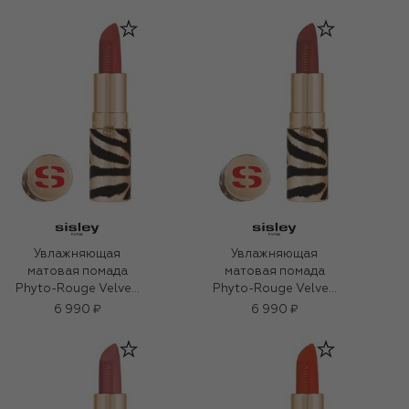
алый (3g)
Кораллово-
розовый (3g)
Увлажняющая
Увлажняющая
матовая помада
матовая помада
Phyto-Rouge Velvet,
Phyto-Rouge Velvet,
оттенок 31
оттенок 12
6 990 ₽
6 990 ₽
Оранжево-
Красновато-
коричневый (3g)
бежевый (3g)