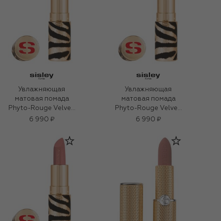
Увлажняющая
Увлажняющая
матовая помада
матовая помада
Phyto-Rouge Velvet,
Phyto-Rouge Velvet,
оттенок 11 Розово-
оттенок 30 Бежево-
6 990 ₽
6 990 ₽
бежевый (3g)
оранжевый (3g)