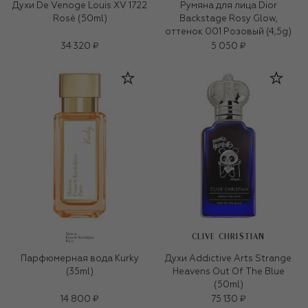
Духи De Venoge Louis XV 1722
Румяна для лица Dior
Rosè (50ml)
Backstage Rosy Glow,
оттенок 001 Розовый (4,5g)
34 320 ₽
5 050 ₽
CLIVE CHRISTIAN
Парфюмерная вода Kurky
Духи Addictive Arts Strange
(35ml)
Heavens Out Of The Blue
(50ml)
14 800 ₽
75 130 ₽