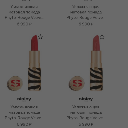
Увлажняющая
Увлажняющая
матовая помада
матовая помада
Phyto-Rouge Velvet,
Phyto-Rouge Velvet,
оттенок 42
оттенок 22 Ярко-
6 990 ₽
6 990 ₽
Пурпурно-красный
розовый (3g)
(3g)
Увлажняющая
Увлажняющая
матовая помада
матовая помада
Phyto-Rouge Velvet,
Phyto-Rouge Velvet,
оттенок 40 Ярко-
оттенок 21
6 990 ₽
6 990 ₽