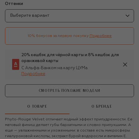
Оттенки
Выберите вариант
10% бонусов за первую покупку
Подробнее
20% кешбэк для чёрной карты и 8% кешбэк для
оранжевой карты
С Альфа-Банком на карту ЦУМа
Подробнее
СМОТРЕТЬ ПОХОЖИЕ МОДЕЛИ
О ТОВАРЕ
О БРЕНДЕ
Phyto-Rouge Velvet отличает модный эффект припудренности. Ее
матовый финиш делает губы бархатными и словно припухшими. А
еще — увлажненными и ухоженными: в составе есть микросферы
гиалуроновой кислоты, экстракт бурой водоросли и витамин E.