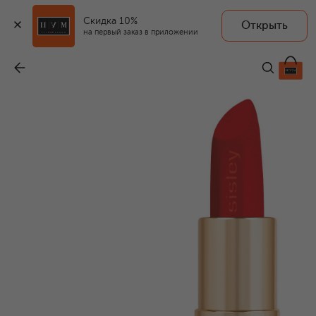
Скидка 10%
Открыть
на первый заказ в приложении
Увлажняющая матовая помада Phyto-Rouge Velvet, оттенок 41 Классический красный (3g)
-
6 990 ₽